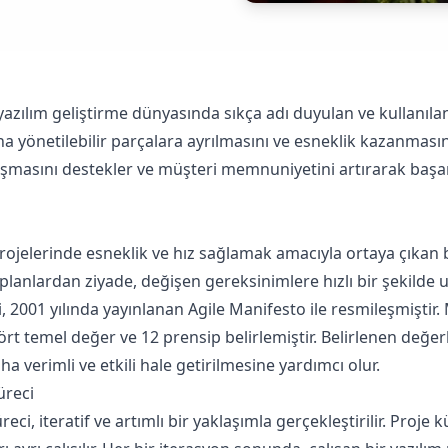
a yazılım geliştirme dünyasında sıkça adı duyulan ve kullanılan
a yönetilebilir parçalara ayrılmasını ve esneklik kazanmasını
lışmasını destekler ve müşteri memnuniyetini artırarak başar
 projelerinde esneklik ve hız sağlamak amacıyla ortaya çıkan 
it planlardan ziyade, değişen gereksinimlere hızlı bir şekild
 2001 yılında yayınlanan Agile Manifesto ile resmileşmiştir. 
rt temel değer ve 12 prensip belirlemiştir. Belirlenen değer
ha verimli ve etkili hale getirilmesine yardımcı olur.
üreci
reci, iteratif ve artımlı bir yaklaşımla gerçekleştirilir. Proj