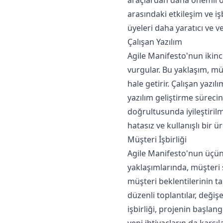
arasındaki etkileşim ve işb
üyeleri daha yaratıcı ve ver
Çalışan Yazılım
Agile Manifesto'nun ikin
vurgular. Bu yaklaşım, müş
hale getirir. Çalışan yazıl
yazılım geliştirme sürecin
doğrultusunda iyileştiril
hatasız ve kullanışlı bir ü
Müşteri İşbirliği
Agile Manifesto'nun üçünc
yaklaşımlarında, müşteri sü
müşteri beklentilerinin ta
düzenli toplantılar, değiş
işbirliği, projenin başla
yeni ihtiyaçların da karş