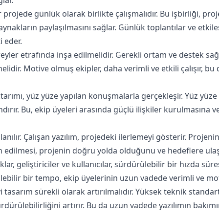
ler projede günlük olarak birlikte çalışmalıdır. Bu işbirliği, p
 kaynakların paylaşılmasını sağlar. Günlük toplantılar ve etkil
i eder.
eyler etrafında inşa edilmelidir. Gerekli ortam ve destek sağl
dir. Motive olmuş ekipler, daha verimli ve etkili çalışır, bu 
 aktarımı, yüz yüze yapılan konuşmalarla gerçekleşir. Yüz yüze 
andırır. Bu, ekip üyeleri arasında güçlü ilişkiler kurulmasına v
lanılır. Çalışan yazılım, projedeki ilerlemeyi gösterir. Proje
m edilmesi, projenin doğru yolda olduğunu ve hedeflere ulaşı
lar, geliştiriciler ve kullanıcılar, sürdürülebilir bir hızda sür
ülebilir bir tempo, ekip üyelerinin uzun vadede verimli ve mo
tasarım sürekli olarak artırılmalıdır. Yüksek teknik standartl
rdürülebilirliğini artırır. Bu da uzun vadede yazılımın bakımın