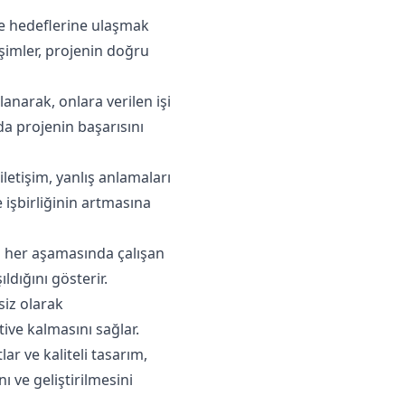
roje hedeflerine ulaşmak
eşimler, projenin doğru
anarak, onlara verilen işi
da projenin başarısını
iletişim, yanlış anlamaları
e işbirliğinin artmasına
nin her aşamasında çalışan
ldığını gösterir.
esiz olarak
tive kalmasını sağlar.
ar ve kaliteli tasarım,
ı ve geliştirilmesini