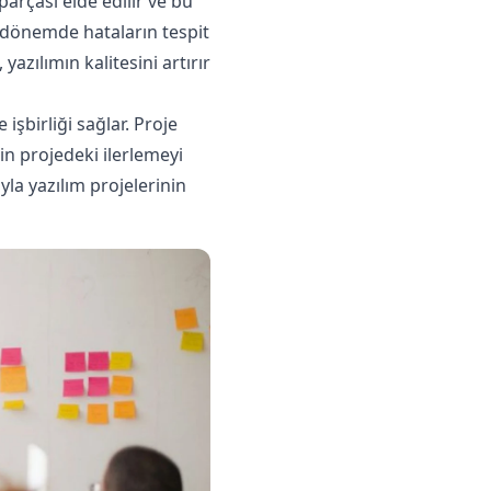
 parçası elde edilir ve bu
n dönemde hataların tespit
azılımın kalitesini artırır
işbirliği sağlar. Proje
in projedeki ilerlemeyi
la yazılım projelerinin