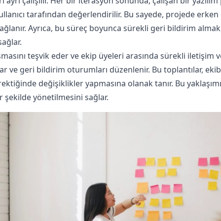
 ayrı çalışılır. Her bir iterasyon sonunda, çalışan bir yazılım
llanıcı tarafından değerlendirilir. Bu sayede, projede erke
ğlanır. Ayrıca, bu süreç boyunca sürekli geri bildirim almak, y
ağlar.
asını teşvik eder ve ekip üyeleri arasında sürekli iletişim ve 
r ve geri bildirim oturumları düzenlenir. Bu toplantılar, ekib
ktiğinde değişiklikler yapmasına olanak tanır. Bu yaklaşımıy
 şekilde yönetilmesini sağlar.