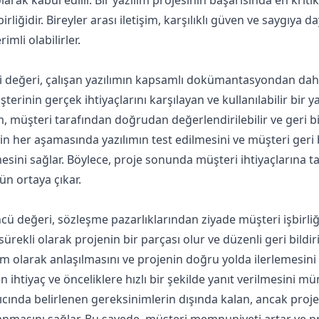
irliğidir. Bireyler arası iletişim, karşılıklı güven ve saygıya 
imli olabilirler.
ci değeri, çalışan yazılımın kapsamlı dokümantasyondan da
terinin gerçek ihtiyaçlarını karşılayan ve kullanılabilir bir y
ım, müşteri tarafından doğrudan değerlendirilebilir ve geri bil
in her aşamasında yazılımın test edilmesini ve müşteri geri b
mesini sağlar. Böylece, proje sonunda müşteri ihtiyaçlarına 
rün ortaya çıkar.
ü değeri, sözleşme pazarlıklarından ziyade müşteri işbirliğin
rekli olarak projenin bir parçası olur ve düzenli geri bildirim
m olarak anlaşılmasını ve projenin doğru yolda ilerlemesini s
en ihtiyaç ve önceliklere hızlı bir şekilde yanıt verilmesini m
ngıcında belirlenen gereksinimlerin dışında kalan, ancak pro
ılanmasını sağlar. Bu sayede, müşteri memnuniyeti artar ve p