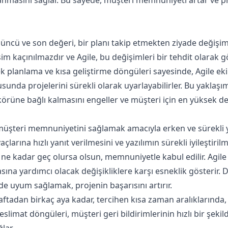
ncü ve son değeri, bir planı takip etmekten ziyade değişim
im kaçınılmazdır ve Agile, bu değişimleri bir tehdit olarak g
k planlama ve kısa geliştirme döngüleri sayesinde, Agile ekipl
unda projelerini sürekli olarak uyarlayabilirler. Bu yaklaşı
körüne bağlı kalmasını engeller ve müşteri için en yüksek d
 müşteri memnuniyetini sağlamak amacıyla erken ve sürekli y
çlarına hızlı yanıt verilmesini ve yazılımın sürekli iyileştirilm
, ne kadar geç olursa olsun, memnuniyetle kabul edilir. Agile
ına yardımcı olacak değişikliklere karşı esneklik gösterir.
ilde uyum sağlamak, projenin başarısını artırır.
haftadan birkaç aya kadar, tercihen kısa zaman aralıklarında,
eslimat döngüleri, müşteri geri bildirimlerinin hızlı bir şekil
ğlar.