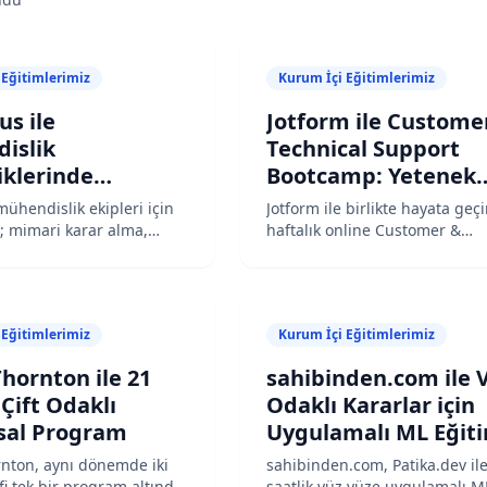
 Eğitimlerimiz
Kurum İçi Eğitimlerimiz
s ile
Jotform ile Custome
islik
Technical Support
iklerinde
Bootcamp: Yetenek
nebilir Artış: 7
Keşfinden İşe Alıma
hendislik ekipleri için
Jotform ile birlikte hayata geçi
al Eğitim, 78
Uzanan Program
; mimari karar alma,
haftalık online Customer &
tform yetkinlikleri, event-
Technical Support Bootcamp; 
%5,3 Öğrenme
temler ve yapay zeka
başvurudan 67 katılımcıya ula
nda ortak standart
program sonunda 24 yeni işe 
7 eğitim ve 78 saatlik yüz
sonuçlanan kapsamlı bir yete
 Eğitimlerimiz
Kurum İçi Eğitimlerimiz
msal programın başarı
keşfi ve geliştirme programın
başarı hikayesi.
hornton ile 21
sahibinden.com ile V
 Çift Odaklı
Odaklı Kararlar için
al Program
Uygulamalı ML Eğit
nton, aynı dönemde iki
sahibinden.com, Patika.dev il
fi tek bir program altında
saatlik yüz yüze uygulamalı M