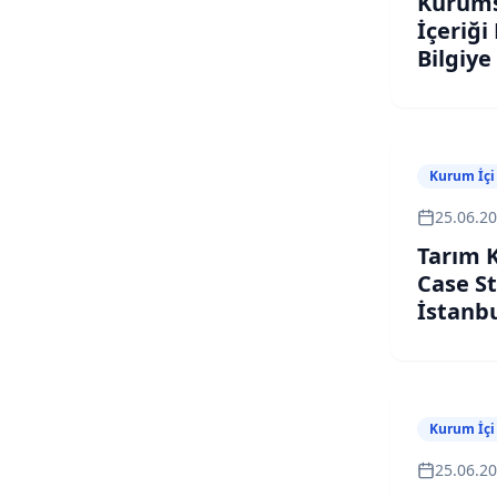
Kurums
İçeriği
Bilgiye
Uyduru
Kurum İçi
25.06.2
Tarım K
Case S
İstanb
Prompt
Eğitimi
Kurum İçi
25.06.2