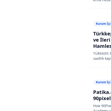
ele aldı: 
strateji–R
değerlendi
ekibinin k
Kurum İçi
güçlendiri
Türkke
ve İler
Hamles
TÜRKKEP, Pa
saatlik ka
programını
Farkındalı
endüstriy
üzere üç 
Kurum İçi
program il
çözümlerin
Patika.
edebilecek
90pixel
How 90Pixe
Academy c