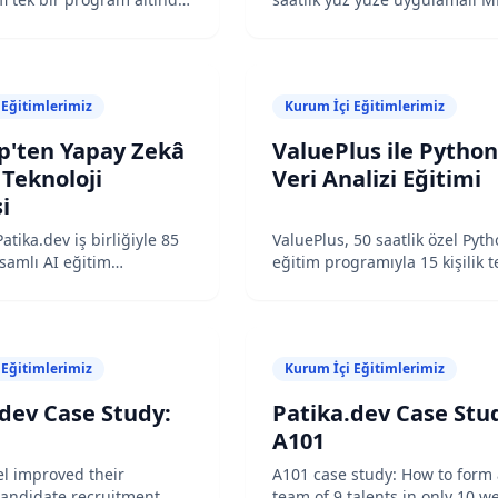
üst yönetimin yapay zekayı
eğitimi gerçekleştirdi. Tahmi
OI–regülasyon ekseninde
anomali tespiti, segmentasyo
rebilmesi ve yazılım
MLOps odağındaki program 4
od kalitesi–güvenliğinin
memnuniyet skoru elde etti.
 Eğitimlerimiz
Kurum İçi Eğitimlerimiz
lmesi.
p'ten Yapay Zekâ
ValuePlus ile Python
i Teknoloji
Veri Analizi Eğitimi
i
tika.dev iş birliğiyle 85
ValuePlus, 50 saatlik özel Pyt
psamlı AI eğitim
eğitim programıyla 15 kişilik t
 başarıyla tamamladı.
analiz kadrosuna sıfırdan iler
k, teknik derinleşme ve
Python becerisi kazandırdı. S
el uygulamalar olmak
otomasyonu sayesinde veri an
aşamada tasarlanan
verimliliğinde ciddi artış sağl
 Eğitimlerimiz
Kurum İçi Eğitimlerimiz
e çalışanlar yapay zekâ
i iş süreçlerine entegre
dev Case Study:
Patika.dev Case Stu
 donanıma ulaştı.
A101
l improved their
A101 case study: How to form
andidate recruitment
team of 9 talents in only 10 w