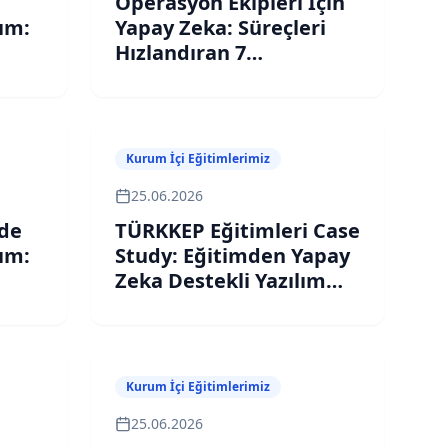
Operasyon Ekipleri İçin
lım:
Yapay Zeka: Süreçleri
Hızlandıran 7
temi
Otomasyon ve Agent
Çözümü
Kurum İçi Eğitimlerimiz
25.06.2026
nde
TÜRKKEP Eğitimleri Case
lım:
Study: Eğitimden Yapay
Zeka Destekli Yazılım
temi
Geliştirmeye
Kurum İçi Eğitimlerimiz
25.06.2026