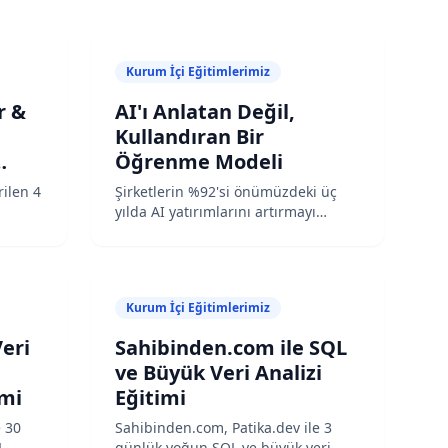
Kurum İçi Eğitimlerimiz
r &
AI'ı Anlatan Değil,
Kullandıran Bir
Öğrenme Modeli
rilen 4
Şirketlerin %92'si önümüzdeki üç
yılda AI yatırımlarını artırmayı
759
planlıyor. Ama aynı araştırmada çok
şan,
daha çarpıcı bir rakam var:
alımla
liderlerin yalnızca %1'i şirketini
nek
AI'da gerçekten "olgun" sayıyor.
Kurum İçi Eğitimlerimiz
ın
(McKinsey, 2025) Bu uçurum
teknoloji eksikliğinden
eri
Sahibinden.com ile SQL
kaynaklanmıyor.
ve Büyük Veri Analizi
imi
Eğitimi
e 30
Sahibinden.com, Patika.dev ile 3
L
günlük yoğun SQL ve büyük veri