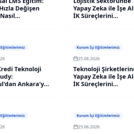
al LMS Eğitim:
Lojistik Sektöründe
 Hızla Değişen
Yapay Zeka ile İşe A
 Nasıl
İK Süreçlerini
rsunuz?
Hızlandıran 6 AI Sis
 Eğitimlerimiz
Kurum İçi Eğitimlerimiz
026
25.06.2026
redi Teknoloji
Teknoloji Şirketleri
tudy:
Yapay Zeka ile İşe A
ul'dan Ankara'ya
İK Süreçlerini
 Engineering
Hızlandıran 6 AI Sis
 Eğitimlerimiz
Kurum İçi Eğitimlerimiz
026
25.06.2026