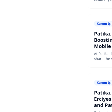
and select
Kurum İçi
Patika.
Boostin
Mobile
Develo
At Patika.d
Success
share the 
week iOS 
7-Week
held in pa
Bootca
Bilişim, a
hirings
solutions p
Kurum İçi
provided a
opportunit
Patika.
candidates 
Erciye
at FMSS Bi
expectatio
and Pat
happen:
partne