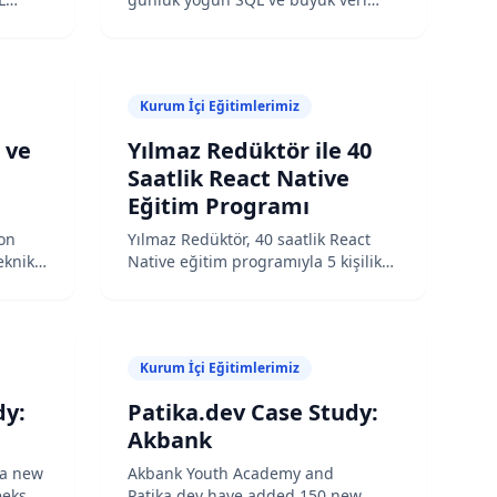
nleme,
analizi eğitimi gerçekleştirdi.
n ve
Google Analytics, BigQuery ve
,8/5
raporlama araçlarında uzmanlaşan
ekip 10 üzerinden 9,57 memnuniyet
Kurum İçi Eğitimlerimiz
skoru verdi.
 ve
Yılmaz Redüktör ile 40
Saatlik React Native
Eğitim Programı
hon
Yılmaz Redüktör, 40 saatlik React
eknik
Native eğitim programıyla 5 kişilik
i düzey
teknik ekibine mobil geliştirme
üreç
yetkinliği kazandırdı. Dış kaynak
aliz
bağımlılığını azaltarak iç projeleri
andı.
bağımsız geliştirmeye başladı.
Kurum İçi Eğitimlerimiz
dy:
Patika.dev Case Study:
Akbank
 a new
Akbank Youth Academy and
eeks
Patika.dev have added 150 new