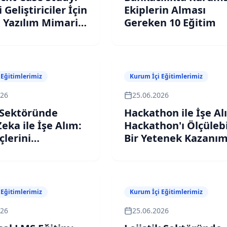
 Geliştiriciler İçin
Ekiplerin Alması
 Yazılım Mimarisi
Gereken 10 Eğitim
 Eğitimlerimiz
Kurum İçi Eğitimlerimiz
026
25.06.2026
 Sektöründe
Hackathon ile İşe Al
eka ile İşe Alım:
Hackathon'ı Ölçülebi
çlerini
Bir Yetenek Kazanı
ıran 6 AI Sistemi
Modeline Dönüştür
 Eğitimlerimiz
Kurum İçi Eğitimlerimiz
026
25.06.2026