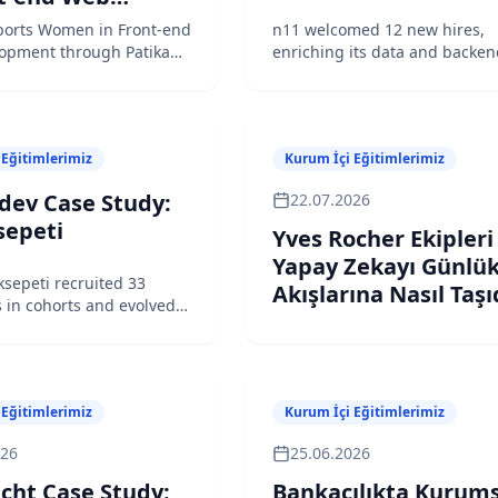
pment through
ports Women in Front-end
n11 welcomed 12 new hires,
 Practicum
opment through Patika
enriching its data and backe
development teams following
successful bootcamp
 Eğitimlerimiz
Kurum İçi Eğitimlerimiz
dev Case Study:
22.07.2026
epeti
Yves Rocher Ekipleri
Yapay Zekayı Günlük
sepeti recruited 33
Akışlarına Nasıl Taşı
 in cohorts and evolved
recruitment strategy to
s
 Eğitimlerimiz
Kurum İçi Eğitimlerimiz
026
25.06.2026
cht Case Study:
Bankacılıkta Kurums