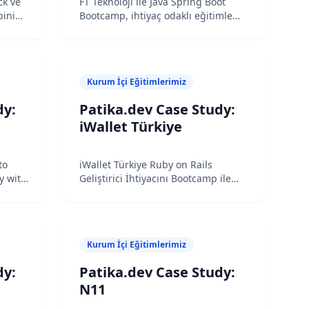
ck ve
FT Teknoloji ile Java Spring Boot
değerli yetenekler
bini
Bootcamp, ihtiyaç odaklı eğitimle
sektöre değerli yetenekler
kazandırmayı başardı.
kazandırmayı başardı.
Kurum İçi Eğitimlerimiz
dy:
Patika.dev Case Study:
iWallet Türkiye
to
iWallet Türkiye Ruby on Rails
y with
Geliştirici İhtiyacını Bootcamp ile
me Art
Sağladı
Kurum İçi Eğitimlerimiz
dy:
Patika.dev Case Study:
N11