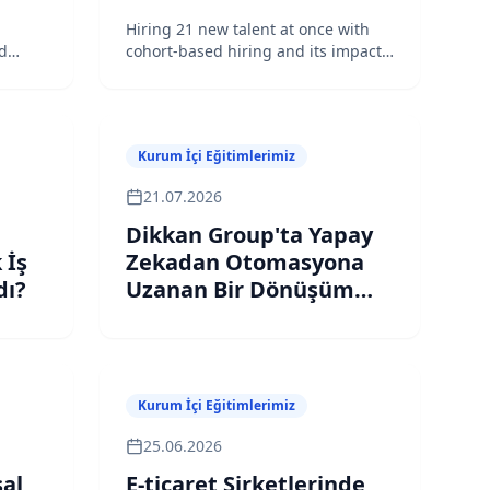
Hiring 21 new talent at once with
nd
cohort-based hiring and its impact
 a
on developer community
Kurum İçi Eğitimlerimiz
21.07.2026
Dikkan Group'ta Yapay
 İş
Zekadan Otomasyona
dı?
Uzanan Bir Dönüşüm
Deneyimi
Kurum İçi Eğitimlerimiz
25.06.2026
al
E-ticaret Şirketlerinde