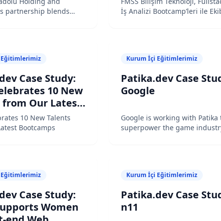
adolu Holding and
FMSS Bilişim Teknoloji, Fullsta
y excellence with
's partnership blends
İş Analizi Bootcamp’leri ile Eki
xcellence with
Büyüttü
ional innovation
l innovation
 Eğitimlerimiz
Kurum İçi Eğitimlerimiz
dev Case Study:
Patika.dev Case Stu
Celebrates 10 New
Google
s from Our Latest
amps
brates 10 New Talents
Google is working with Patika 
Latest Bootcamps
superpower the game industr
the first-of-its-kind Casual Ga
& Development bootcamps
 Eğitimlerimiz
Kurum İçi Eğitimlerimiz
dev Case Study:
Patika.dev Case Stu
 Supports Women
n11
nt-end Web