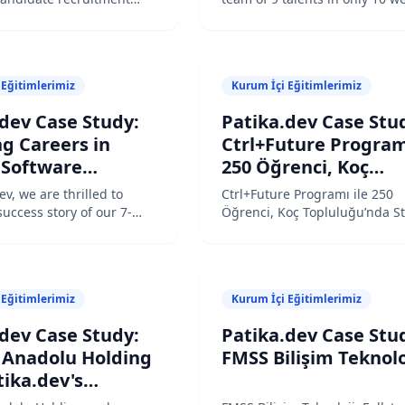
ion process with Patika
 Eğitimlerimiz
Kurum İçi Eğitimlerimiz
dev Case Study:
Patika.dev Case Stu
g Careers in
Ctrl+Future Programı
 Software
250 Öğrenci, Koç
pment: The
Topluluğu’nda Staja
ev, we are thrilled to
Ctrl+Future Programı ile 250
 of FMSS Bilişim’s
Başladı!
success story of our 7-
Öğrenci, Koç Topluluğu’nda St
and Android Bootcamps,
Başladı!
 iOS and Android
rtnership with FMSS
mps with 13
 leading technology
rovider. This initiative
 Eğitimlerimiz
Kurum İçi Eğitimlerimiz
 transformative
y for 13 talented
dev Case Study:
Patika.dev Case Stu
to kickstart their careers
s Anadolu Holding
FMSS Bilişim Teknolo
lişim, exceeding all
ns. Here’s how we made it
ika.dev's
rship blends