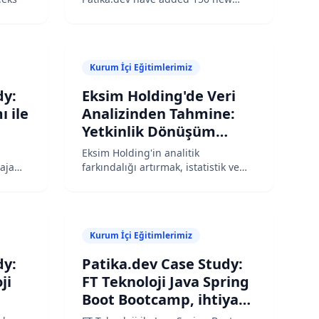
talent to the tech sector
Kurum İçi Eğitimlerimiz
dy:
Eksim Holding'de Veri
 ile
Analizinden Tahmine:
Yetkinlik Dönüşüm
Yolculuğu
Eksim Holding'in analitik
aja
farkındalığı artırmak, istatistik ve
predictive analytics tarafında
derinleşmek ve ekiplerin analitik
düşünme biçimini güçlendirmek
için tasarlanan 24 saatlik hibrit
Kurum İçi Eğitimlerimiz
programın başarı hikayesi.
dy:
Patika.dev Case Study:
ji
FT Teknoloji Java Spring
Boot Bootcamp, ihtiyaç
odaklı eğitimle sektöre