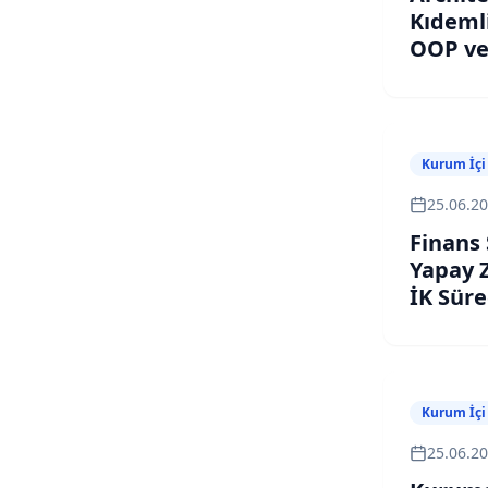
Kıdemli
OOP ve
Eğitimi
Kurum İçi
25.06.2
Finans
Yapay Z
İK Süre
Hızland
Kurum İçi
25.06.2