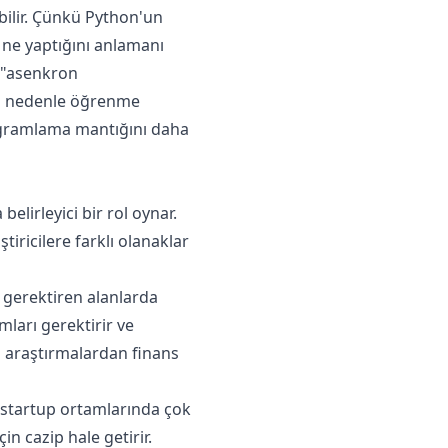
bilir. Çünkü Python'un
 ne yaptığını anlamanı
e "asenkron
 Bu nedenle öğrenme
gramlama mantığını daha
elirleyici bir rol oynar.
ştiricilere farklı olanaklar
 gerektiren alanlarda
amları gerektirir ve
el araştırmalardan finans
 startup ortamlarında çok
in cazip hale getirir.