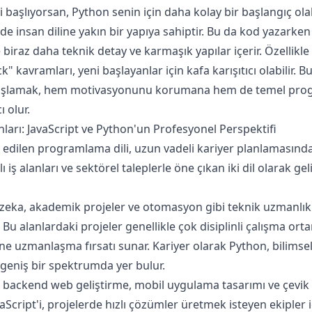
aşlıyorsan, Python senin için daha kolay bir başlangıç ola
e insan diline yakın bir yapıya sahiptir. Bu da kod yazarken
se biraz daha teknik detay ve karmaşık yapılar içerir. Özellikl
" kavramları, yeni başlayanlar için kafa karışıtıcı olabilir.
başlamak, hem motivasyonunu korumana hem de temel pro
 olur.
lanları: JavaScript ve Python'un Profesyonel Perspektifi
edilen programlama dili, uzun vadeli kariyer planlamasında b
 iş alanları ve sektörel taleplerle öne çıkan iki dil olarak geli
y zeka, akademik projeler ve otomasyon gibi teknik uzmanlık
. Bu alanlardaki projeler genellikle çok disiplinli çalışma ort
sine uzmanlaşma fırsatı sunar. Kariyer olarak Python, bilims
 geniş bir spektrumda yer bulur.
ve backend web geliştirme, mobil uygulama tasarımı ve çevik
vaScript'i, projelerde hızlı çözümler üretmek isteyen ekipler iç