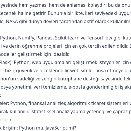
sayesinde hem yazması hem de anlaması kolaydır; bu da onu
ir seçenek haline getirir. Bununla birlikte, ileri seviyedeki uy
le, NASA gibi dünya devleri tarafından aktif olarak kullanılm
: Python, NumPy, Pandas, Scikit-learn ve TensorFlow gibi kü
ve derin öğrenme projeleri için en çok tercih edilen dildir. 
odeller geliştirmek için idealdir.
lask): Python, web uygulamaları geliştirmek isteyenler içi
, hızlı, güvenli ve ölçeklenebilir web siteleri inşa etmeye ola
thon'un sadeliği ve zengin kütüphane desteği sayesinde tekr
osya yönetimi, veri temizleme, e-posta gönderimi gibi iş akış
.
ler: Python, finansal analizler, algoritmik ticaret sistemler
arak kullanılır. İstatistiksel analiz yapma yeteneği ve çapra
tırır.
 Erişim: Python mu, JavaScript mi?