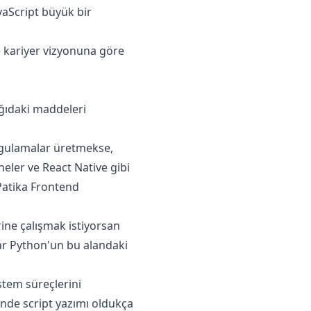
vaScript büyük bir
ve kariyer vizyonuna göre
ağıdaki maddeleri
uygulamalar üretmekse,
neler ve React Native gibi
 Patika Frontend
ine çalışmak istiyorsan
ar Python'un bu alandaki
tem süreçlerini
inde script yazımı oldukça