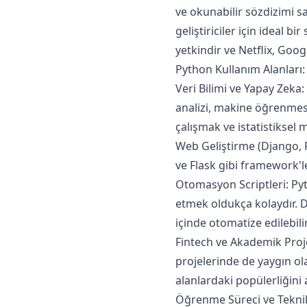
ve okunabilir sözdizimi 
geliştiriciler için ideal b
yetkindir ve Netflix, Goog
Python Kullanım Alanları:
Veri Bilimi ve Yapay Zeka
analizi, makine öğrenmesi 
çalışmak ve istatistiksel m
Web Geliştirme (Django, F
ve Flask gibi framework'ler
Otomasyon Scriptleri: Py
etmek oldukça kolaydır. D
içinde otomatize edilebilir
Fintech ve Akademik Proje
projelerinde de yaygın ol
alanlardaki popülerliğini ar
Öğrenme Süreci ve Teknik