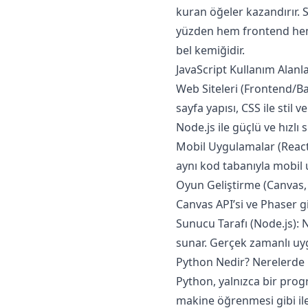
kuran öğeler kazandırır. S
yüzden hem frontend hem
bel kemiğidir.
JavaScript Kullanım Alanla
Web Siteleri (Frontend/Bac
sayfa yapısı, CSS ile stil 
Node.js ile güçlü ve hızlı 
Mobil Uygulamalar (React 
aynı kod tabanıyla mobil 
Oyun Geliştirme (Canvas, P
Canvas API’si ve Phaser g
Sunucu Tarafı (Node.js): N
sunar. Gerçek zamanlı uygu
Python Nedir? Nerelerde K
Python, yalnızca bir progr
makine öğrenmesi gibi iler