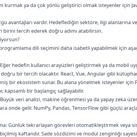
m kurmak ya da çok yönlü geliştirici olmak isteyenler için Ja
zgü avantajları vardır. Hedeflediğin sektöre, ilgi alanlarına 
 birini tercih ederek doğru adımı atabilirsin.
iyorsun?
programlama dili seçimini daha isabetli yapabilmek için aş
Eğer hedefin kullanıcı arayüzleri geliştirmek ya da mobil 
 doğru bir tercih olacaktır. React, Vue, Angular gibi kütüpha
eniş bir ekosistem sunar. Bu alana yönelmek isteyenler için
 kapsamlı bir başlangıç sağlayabilir.
: Büyük veri analizi, makine öğrenmesi ya da yapay zeka üzer
 ara önde gelir. NumPy, Pandas, TensorFlow gibi güçlü araçl
a: Günlük tekrarlayan görevleri otomatikleştirmek veya sis
biçilmiş kaftandır. Sade sözdizimi ve modül zenginliği sayes