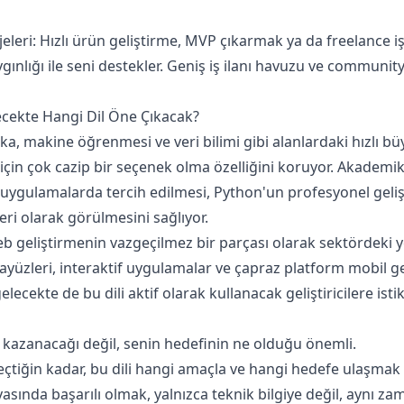
eleri: Hızlı ürün geliştirme, MVP çıkarmak ya da freelance i
ygınlığı ile seni destekler. Geniş iş ilanı havuzu ve communi
ecekte Hangi Dil Öne Çıkacak?
eka, makine öğrenmesi ve veri bilimi gibi alanlardaki hızlı b
r için çok cazip bir seçenek olma özelliğini koruyor. Akademi
l uygulamalarda tercih edilmesi, Python'un profesyonel geliş
eri olarak görülmesini sağlıyor.
b geliştirmenin vazgeçilmez bir parçası olarak sektördeki 
rayüzleri, interaktif uygulamalar ve çapraz platform mobil ge
gelecekte de bu dili aktif olarak kullanacak geliştiricilere istik
 kazanacağı değil, senin hedefinin ne olduğu önemli.
seçtiğin kadar, bu dili hangi amaçla ve hangi hedefe ulaşmak 
asında başarılı olmak, yalnızca teknik bilgiye değil, aynı zam