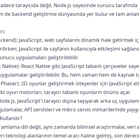
adece tarayıcıda değil, Node.js sayesinde sunucu tarafında da
 de backend geliştirme dünyasında yer bulur ve tam anlam
rı:
kend): JavaScript, web sayfalarını dinamik hale getirmek için
verilirken; JavaScript ile sayfanın kullanıcıyla etkileşimi sağla
sunucu uygulamaları geliştirilebilir.
Native): React Native gibi JavaScript tabanlı çerçeveler say
uygulamalar geliştirilebilir. Bu, hem zaman hem de kaynak t
haser): 2D oyunlar geliştirmek isteyenler için JavaScript et
ibi oyun motorları, tarayıcı tabanlı oyunların önünü açar.
ode.js, JavaScript'i tarayıcı dışına taşıyarak arka uç uygula
lamalar, API servisleri ve mikro servis mimarilerinde yaygın 
ullanılır?
amlama dili değil, aynı zamanda bilimsel araştırmalar, veri a
i teknoloji alanlarının temel aracı haline gelmiş, son derece 