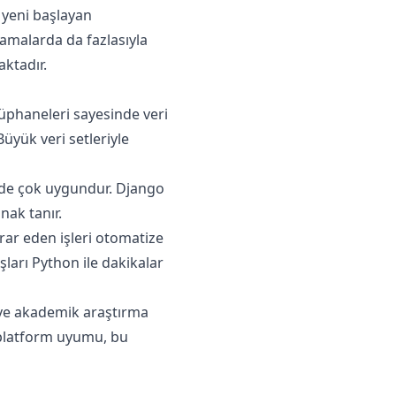
 yeni başlayan
gulamalarda da fazlasıyla
aktadır.
tüphaneleri sayesinde veri
Büyük veri setleriyle
n de çok uygundur. Django
nak tanır.
ar eden işleri otomatize
ları Python ile dakikalar
i ve akademik araştırma
z platform uyumu, bu