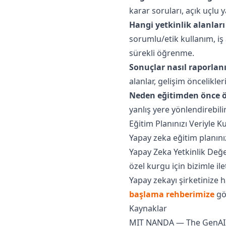
karar soruları, açık uçlu
Hangi yetkinlik alanları 
sorumlu/etik kullanım, iş 
sürekli öğrenme.
Sonuçlar nasıl raporlanı
alanlar, gelişim öncelikle
Neden eğitimden önce 
yanlış yere yönlendirebili
Eğitim Planınızı Veriyle 
Yapay zeka eğitim planını
Yapay Zeka Yetkinlik Değe
özel kurgu için bizimle il
Yapay zekayı şirketinize 
başlama rehberimize
göz
Kaynaklar
MIT NANDA — The GenAI Di