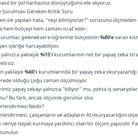
asıl bir yol haritasına dönüştüğünü ele alıyoruz.
 Sorulması Gereken Kritik Soru
en sık yapılan hata, "neyi bilmiyorlar?" sorusunu ölçmeden
a hem bütçeyi hem zamanı israf eder:
 kurumlar, geleneksel e-öğrenme bütçesinin
%80'e
varan kıs
en içeriğe harcayabiliyor.
 yalnızca yaklaşık
%15'i
kurumlarının net bir yapay zeka strat
lirsiz.
in yaklaşık
%60'ı
kurumlarında bir yapay zeka okuryazarlığı
nerede olduğu çoğu zaman ölçülmüyor.
imiz yapay zekayı yalnızca "biliyor" mu, yoksa iş senaryola
mu? Bu fark, ancak ölçümle görünür olur.
erlendirmesi Nedir?
lendirmesi, çalışanların ve adayların AI okuryazarlığını ölçen
ı veriye dayalı kurmaya yardımcı olan bir ölçüm yapısıdır. P
 sunulur.