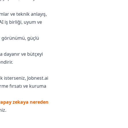
lar ve teknik anlayış,
I iş birliği, uyum ve
dar görünümü, güçlü
 dayanır ve bütçeyi
ndirir.
 isterseniz, Jobnest.ai
irme fırsatı ve kuruma
yapay zekaya nereden
niz.