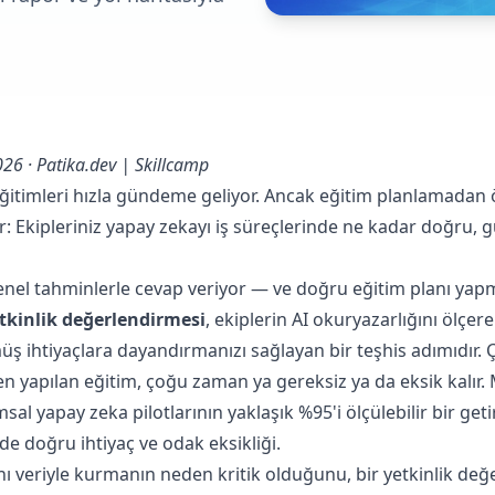
26 · Patika.dev | Skillcamp
itimleri hızla gündeme geliyor. Ancak eğitim planlamadan 
r: Ekipleriniz yapay zekayı iş süreçlerinde ne kadar doğru, gü
nel tahminlerle cevap veriyor — ve doğru eğitim planı ya
tkinlik değerlendirmesi
, ekiplerin AI okuryazarlığını ölçer
üş ihtiyaçlara dayandırmanızı sağlayan bir teşhis adımıdır.
n yapılan eğitim, çoğu zaman ya gereksiz ya da eksik kalır.
al yapay zeka pilotlarının yaklaşık %95'i ölçülebilir bir get
de doğru ihtiyaç ve odak eksikliği.
ını veriyle kurmanın neden kritik olduğunu, bir yetkinlik de