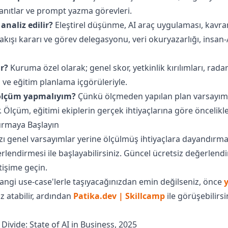
 yanıtlar ve prompt yazma görevleri.
analiz edilir?
Eleştirel düşünme, AI araç uygulaması, kavram
akışı kararı ve görev delegasyonu, veri okuryazarlığı, insan-A
r?
Kuruma özel olarak; genel skor, yetkinlik kırılımları, ra
ri ve eğitim planlama içgörüleriyle.
ölçüm yapmalıyım?
Çünkü ölçmeden yapılan plan varsayıma
r. Ölçüm, eğitimi ekiplerin gerçek ihtiyaçlarına göre öncelikle
Kurmaya Başlayın
zı genel varsayımlar yerine ölçülmüş ihtiyaçlara dayandırmak
rlendirmesi ile başlayabilirsiniz. Güncel ücretsiz değerlend
etişime geçin.
hangi use-case'lerle taşıyacağınızdan emin değilseniz, önce
 atabilir, ardından
Patika.dev | Skillcamp
ile görüşebilirsi
vide: State of AI in Business, 2025