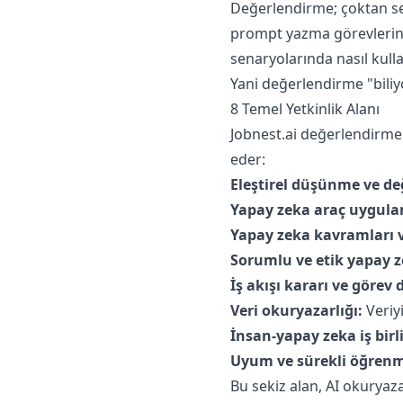
Değerlendirme; çoktan seçm
prompt yazma görevlerinden
senaryolarında nasıl kulland
Yani değerlendirme "biliy
8 Temel Yetkinlik Alanı
Jobnest.ai değerlendirme 
eder:
Eleştirel düşünme ve de
Yapay zeka araç uygula
Yapay zeka kavramları v
Sorumlu ve etik yapay z
İş akışı kararı ve görev
Veri okuryazarlığı:
Veriy
İnsan-yapay zeka iş birli
Uyum ve sürekli öğren
Bu sekiz alan, AI okuryaz