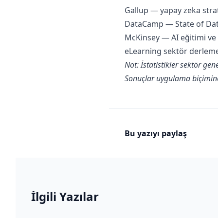
Gallup — yapay zeka strate
DataCamp — State of Data
McKinsey — AI eğitimi ve v
eLearning sektör derleme
Not: İstatistikler sektör ge
Sonuçlar uygulama biçimine
Bu yazıyı paylaş
İlgili Yazılar