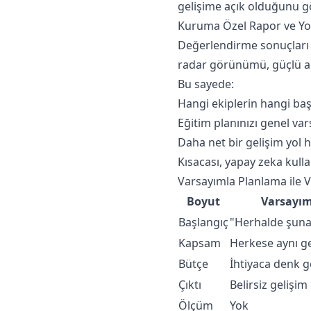
gelişime açık olduğunu g
Kuruma Özel Rapor ve Yol
Değerlendirme sonuçları k
radar görünümü, güçlü alan
Bu sayede:
Hangi ekiplerin hangi baş
Eğitim planınızı genel var
Daha net bir gelişim yol ha
Kısacası, yapay zeka kullan
Varsayımla Planlama ile V
Boyut
Varsayım
Başlangıç
"Herhalde şuna 
Kapsam
Herkese aynı g
Bütçe
İhtiyaca denk g
Çıktı
Belirsiz gelişim
Ölçüm
Yok