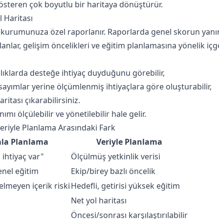
österen çok boyutlu bir haritaya dönüştürür.
 Haritası
urumunuza özel raporlanır. Raporlarda genel skorun yanında
lar, gelişim öncelikleri ve eğitim planlamasına yönelik içgör
lıklarda desteğe ihtiyaç duyduğunu görebilir,
sayımlar yerine ölçümlenmiş ihtiyaçlara göre oluşturabilir,
ritası çıkarabilirsiniz.
ımı ölçülebilir ve yönetilebilir hale gelir.
eriyle Planlama Arasındaki Fark
la Planlama
Veriyle Planlama
ihtiyaç var"
Ölçülmüş yetkinlik verisi
enel eğitim
Ekip/birey bazlı öncelik
elmeyen içerik riski
Hedefli, getirisi yüksek eğitim
Net yol haritası
Öncesi/sonrası karşılaştırılabilir