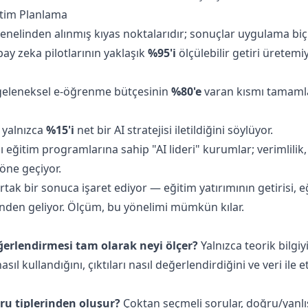
ğitim Planlama
genelinden alınmış kıyas noktalarıdır; sonuçlar uygulama biç
y zeka pilotlarının yaklaşık
%95'i
ölçülebilir getiri üretemi
 geleneksel e-öğrenme bütçesinin
%80'e
varan kısmı tamaml
n yalnızca
%15'i
net bir AI stratejisi iletildiğini söylüyor.
eğitim programlarına sahip "AI lideri" kurumlar; verimlilik,
öne geçiyor.
rtak bir sonuca işaret ediyor — eğitim yatırımının getirisi, 
nden geliyor. Ölçüm, bu yönelimi mümkün kılar.
ğerlendirmesi tam olarak neyi ölçer?
Yalnızca teorik bilgiy
sıl kullandığını, çıktıları nasıl değerlendirdiğini ve veri ile et
u tiplerinden oluşur?
Çoktan seçmeli sorular, doğru/yanlış