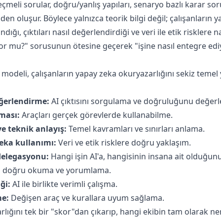
eli sorular, doğru/yanlış yapıları, senaryo bazlı karar sorul
 oluşur. Böylece yalnızca teorik bilgi değil; çalışanların y
ığı, çıktıları nasıl değerlendirdiği ve veri ile etik risklere na
or mu?" sorusunun ötesine geçerek "işine nasıl entegre ediy
modeli, çalışanların yapay zeka okuryazarlığını sekiz temel y
ğerlendirme:
AI çıktısını sorgulama ve doğruluğunu değer
ması:
Araçları gerçek görevlerde kullanabilme.
e teknik anlayış:
Temel kavramları ve sınırları anlama.
eka kullanımı:
Veri ve etik risklere doğru yaklaşım.
 delegasyonu:
Hangi işin AI'a, hangisinin insana ait olduğun
i doğru okuma ve yorumlama.
ği:
AI ile birlikte verimli çalışma.
me:
Değişen araç ve kurallara uyum sağlama.
arlığını tek bir "skor"dan çıkarıp, hangi ekibin tam olarak n