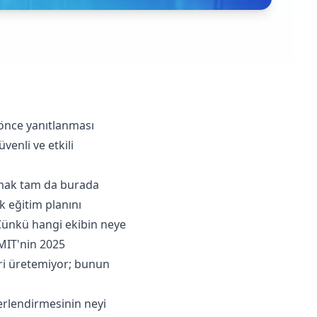
önce yanıtlanması
venli ve etkili
pmak tam da burada
ek eğitim planını
 Çünkü hangi ekibin neye
 MIT'nin 2025
iri üretemiyor; bunun
ğerlendirmesinin neyi