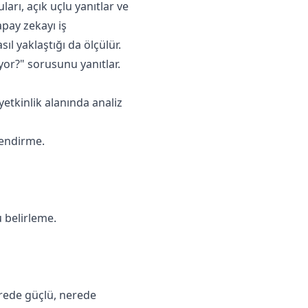
arı, açık uçlu yanıtlar ve
apay zekayı iş
sıl yaklaştığı da ölçülür.
or?" sorusunu yanıtlar.
etkinlik alanında analiz
lendirme.
u belirleme.
erede güçlü, nerede