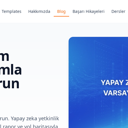
Templates
Hakkımızda
Blog
Başarı Hikayeleri
Dersler
im
ımla
urun
urun. Yapay zeka yetkinlik
rapor ve yol haritasıyla