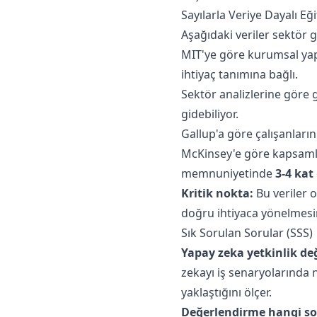
Sayılarla Veriye Dayalı E
Aşağıdaki veriler sektör 
MIT'ye göre kurumsal yapa
ihtiyaç tanımına bağlı.
Sektör analizlerine göre
gidebiliyor.
Gallup'a göre çalışanları
McKinsey'e göre kapsamlı 
memnuniyetinde
3-4 kat
Kritik nokta:
Bu veriler o
doğru ihtiyaca yönelmesi
Sık Sorulan Sorular (SSS)
Yapay zeka yetkinlik de
zekayı iş senaryolarında na
yaklaştığını ölçer.
Değerlendirme hangi sor