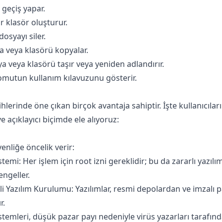
e geçiş yapar.
ir klasör oluşturur.
dosyayı siler.
a veya klasörü kopyalar.
a veya klasörü taşır veya yeniden adlandırır.
omutun kullanım kılavuzunu gösterir.​
cihlerinde öne çıkan birçok avantaja sahiptir. İşte kullanıcıla
e açıklayıcı biçimde ele alıyoruz:
enliğe öncelik verir:
temi: Her işlem için root izni gereklidir; bu da zararlı yazılı
engeller.
li Yazılım Kurulumu: Yazılımlar, resmi depolardan ve imzalı p
r.
temleri, düşük pazar payı nedeniyle virüs yazarları tarafınd