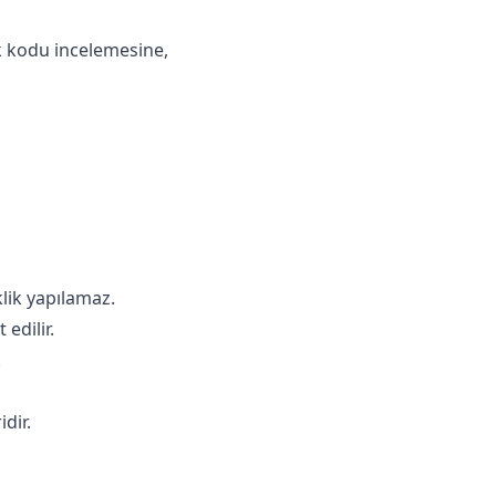
k kodu incelemesine,
klik yapılamaz.
edilir.
.
dir.