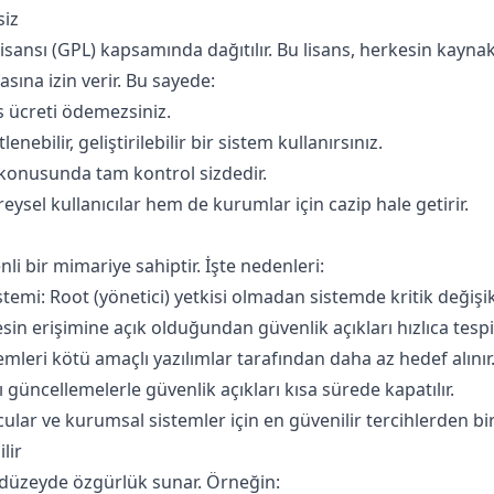
siz
sansı (GPL) kapsamında dağıtılır. Bu lisans, herkesin kayna
sına izin verir. Bu sayede:
ns ücreti ödemezsiniz.
nebilir, geliştirilebilir bir sistem kullanırsınız.
 konusunda tam kontrol sizdedir.
reysel kullanıcılar hem de kurumlar için cazip hale getirir.
li bir mimariye sahiptir. İşte nedenleri:
stemi: Root (yönetici) yetkisi olmadan sistemde kritik değişi
in erişimine açık olduğundan güvenlik açıkları hızlıca tespit 
mleri kötü amaçlı yazılımlar tarafından daha az hedef alınır
ı güncellemelerle güvenlik açıkları kısa sürede kapatılır.
ular ve kurumsal sistemler için en güvenilir tercihlerden biri
lir
ği düzeyde özgürlük sunar. Örneğin: