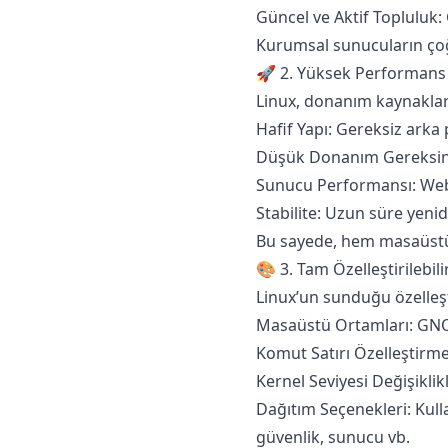
Güncel ve Aktif Topluluk: G
Kurumsal sunucuların çoğ
🚀 2. Yüksek Performans
Linux, donanım kaynakların
Hafif Yapı: Gereksiz arka 
Düşük Donanım Gereksinimi:
Sunucu Performansı: Web
Stabilite: Uzun süre yenid
Bu sayede, hem masaüstü
🎨 3. Tam Özelleştirilebilir
Linux’un sunduğu özelleşt
Masaüstü Ortamları: GNOME
Komut Satırı Özelleştirmesi
Kernel Seviyesi Değişiklikl
Dağıtım Seçenekleri: Kull
güvenlik, sunucu vb.