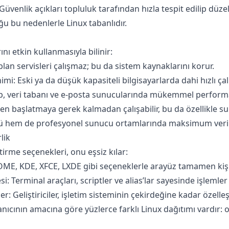
üvenlik açıkları topluluk tarafından hızla tespit edilip düzelti
u bu nedenlerle Linux tabanlıdır.
ı etkin kullanmasıyla bilinir:
plan servisleri çalışmaz; bu da sistem kaynaklarını korur.
 Eski ya da düşük kapasiteli bilgisayarlarda dahi hızlı çalı
, veri tabanı ve e-posta sunucularında mükemmel performa
en başlatmaya gerek kalmadan çalışabilir, bu da özellikle sun
 hem de profesyonel sunucu ortamlarında maksimum veriml
lik
irme seçenekleri, onu eşsiz kılar:
, KDE, XFCE, LXDE gibi seçeneklerle arayüz tamamen kişisel
: Terminal araçları, scriptler ve alias’lar sayesinde işlemler h
er: Geliştiriciler, işletim sisteminin çekirdeğine kadar özelleş
anıcının amacına göre yüzlerce farklı Linux dağıtımı vardır