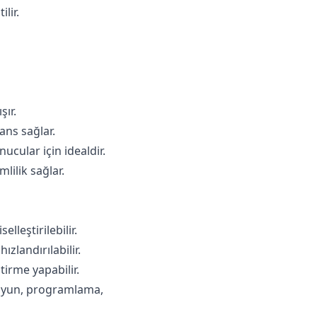
lir.
şır.
ns sağlar.
ucular için idealdir.
ilik sağlar.
leştirilebilir.
ızlandırılabilir.
tirme yapabilir.
: oyun, programlama,