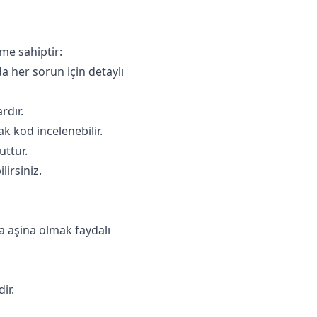
me sahiptir:
a her sorun için detaylı
rdır.
 kod incelenebilir.
uttur.
lirsiniz.
a aşina olmak faydalı
r.​