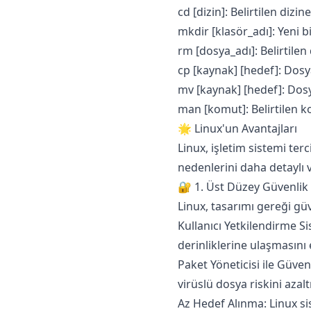
cd [dizin]: Belirtilen dizin
mkdir [klasör_adı]: Yeni b
rm [dosya_adı]: Belirtilen 
cp [kaynak] [hedef]: Dosy
mv [kaynak] [hedef]: Dosy
man [komut]: Belirtilen k
🌟 Linux'un Avantajları
Linux, işletim sistemi ter
nedenlerini daha detaylı v
🔐 1. Üst Düzey Güvenlik
Linux, tasarımı gereği güv
Kullanıcı Yetkilendirme Sis
derinliklerine ulaşmasını 
Paket Yöneticisi ile Güven
virüslü dosya riskini azaltı
Az Hedef Alınma: Linux sis