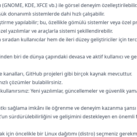
(GNOME, KDE, XFCE vb.) ile görsel deneyim özelleştirilebilir
ük donanımlı sistemlerde dahi hızlı çalışabilir.
tirme yapılabilir; bu, özellikle gömülü sistemler veya özel pro
özel yazılımlar ve araçlarla sistemi şekillendirebilir.
ıradan kullanıcılar hem de ileri düzey geliştiriciler için terc
den biri de dünya çapındaki devasa ve aktif kullanıcı ve gel
e kanalları, GitHub projeleri gibi birçok kaynak mevcuttur.
ızlı çözümler bulabilirsiniz.
 kullanırsınız: Yeni yazılımlar, güncellemeler ve güvenlik yam
atkı sağlama imkânı ile öğrenme ve deneyim kazanma şansı 
x’un sürdürülebilirliğini ve gelişimini destekleyen en önemli f
 için öncelikle bir Linux dağıtımı (distro) seçmeniz gerekm