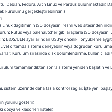
tu, Debian, Fedora, Arch Linux ve Pardus bulunmaktadır. Da
rek kurulumu gerçekleştirebilirsiniz:
rı
iz Linux dağıtımının ISO dosyasını resmi web sitesinden indir
run: Rufus veya balenaEtcher gibi araçlarla ISO dosyasını U
tın: BIOS/UEFI ayarlarından USB'yi öncelikli önyükleme aygıtı
(Live) ortamda sistemi deneyebilir veya doğrudan kuruluma 
rlar: Kurulum sırasında disk bölümlendirme, kullanıcı adı ve
rulum tamamlandıktan sonra sistemi yeniden başlatın ve 
ı, sistem üzerinde daha fazla kontrol sağlar. İşte yeni başla
n yolunu gösterir.
 dosya ve klasörleri listeler.