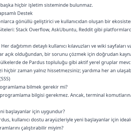
 başka hiçbir işletim sisteminde bulunmaz.
Kapsamlı Destek
larca gönüllü geliştirici ve kullanıcıdan oluşan bir ekosiste
teleri: Stack Overflow, AskUbuntu, Reddit gibi platformlard
 dağıtımın detaylı kullanıcı kılavuzları ve wiki sayfaları va
ar açık olduğundan, bir sorunu çözmek için doğrudan kaynak
 ülkelerde de Pardus topluluğu gibi aktif yerel gruplar mevc
i hiçbir zaman yalnız hissetmezsiniz; yardıma her an ulaşabi
(SSS)
programlama bilmek gerekir mi?
n programlama bilgisi gerekmez. Ancak, terminal komutların
eni başlayanlar için uygundur?
us, kullanıcı dostu arayüzleriyle yeni başlayanlar için idealdi
amlarını çalıştırabilir miyim?