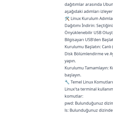
dağıtımlar arasında Ubun
aşağıdaki adımları izleye
🛠️ Linux Kurulum Adımla
Dağıtımı İndirin: Seçtiğin
Önyüklenebilir USB Oluştu
Bilgisayarı USB'den Başla
Kurulumu Başlatın: Canlı 
Disk Bölümlendirme ve Aya
yapın.
Kurulumu Tamamlayın: Ku
başlayın.​
🔧 Temel Linux Komutları
Linux'ta terminal kullanım
komutlar:​
pwd: Bulunduğunuz dizini
ls: Bulunduğunuz dizindeki