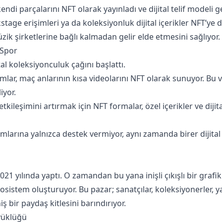
di parçalarını NFT olarak yayınladı ve dijital telif modeli gel
kstage erişimleri ya da koleksiyonluk dijital içerikler NFT’ye
zik şirketlerine bağlı kalmadan gelir elde etmesini sağlıyor.
 Spor
al koleksiyonculuk çağını başlattı.
lar, maç anlarının kısa videolarını NFT olarak sunuyor. Bu v
iyor.
etkileşimini artırmak için NFT formalar, özel içerikler ve diji
ımlarına yalnızca destek vermiyor, aynı zamanda birer dijita
2021 yılında yaptı. O zamandan bu yana inişli çıkışlı bir grafi
kosistem oluşturuyor. Bu pazar; sanatçılar, koleksiyonerler, ya
ş bir paydaş kitlesini barındırıyor.
yüklüğü