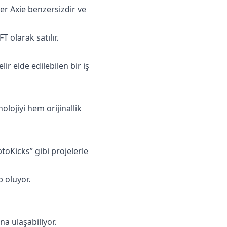
Her Axie benzersizdir ve
 olarak satılır.
r elde edilebilen bir iş
nolojiyi hem orijinallik
ptoKicks” gibi projelerle
p oluyor.
na ulaşabiliyor.