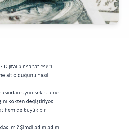
Dijital bir sanat eseri
me ait olduğunu nasıl
iyasasından oyun sektörüne
ını kökten değiştiriyor.
sat hem de büyük bir
modası mı? Şimdi adım adım