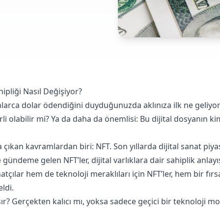
ahipliği Nasıl Değişiyor?
larca dolar ödendiğini duyduğunuzda aklınıza ilk ne geliyor? 
i olabilir mi? Ya da daha da önemlisi: Bu dijital dosyanın ki
 çıkan kavramlardan biri: NFT. Son yıllarda dijital sanat p
gündeme gelen NFT’ler, dijital varlıklara dair sahiplik anlayış
tçılar hem de teknoloji meraklıları için NFT’ler, hem bir fır
ldi.
ışır? Gerçekten kalıcı mı, yoksa sadece geçici bir teknoloji 