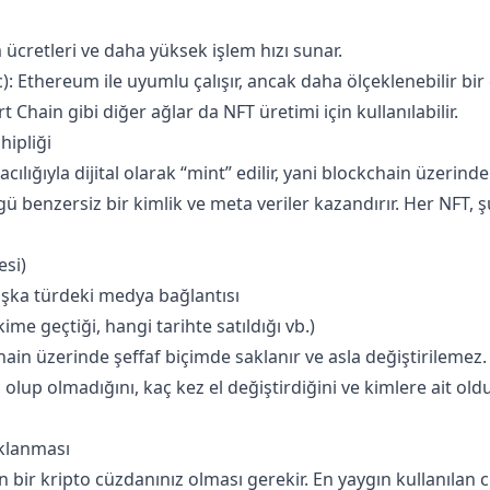
ücretleri ve daha yüksek işlem hızı sunar.
c): Ethereum ile uyumlu çalışır, ancak daha ölçeklenebilir bi
 Chain gibi diğer ağlar da NFT üretimi için kullanılabilir.
hipliği
racılığıyla dijital olarak “mint” edilir, yani blockchain üzerinde 
ü benzersiz bir kimlik ve meta veriler kazandırır. Her NFT, şu 
esi)
aşka türdeki medya bağlantısı
me geçtiği, hangi tarihte satıldığı vb.)
chain üzerinde şeffaf biçimde saklanır ve asla değiştirilemez
l olup olmadığını, kaç kez el değiştirdiğini ve kimlere ait 
klanması
in bir kripto cüzdanınız olması gerekir. En yaygın kullanılan