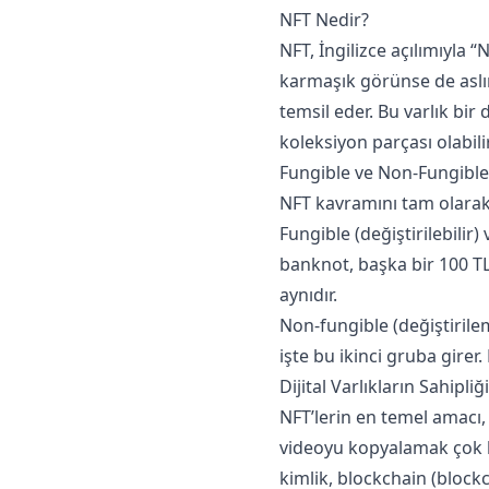
NFT Nedir?
NFT, İngilizce açılımıyla 
karmaşık görünse de aslın
temsil eder. Bu varlık bir 
koleksiyon parçası olabilir
Fungible ve Non-Fungibl
NFT kavramını tam olarak 
Fungible (değiştirilebilir)
banknot, başka bir 100 TL’l
aynıdır.
Non-fungible (değiştirileme
işte bu ikinci gruba girer
Dijital Varlıkların Sahipliği
NFT’lerin en temel amacı,
videoyu kopyalamak çok kol
kimlik, blockchain (blockc