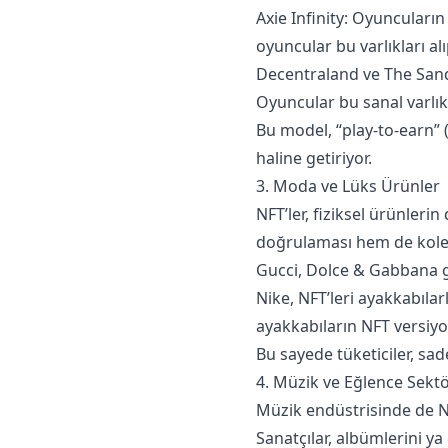
Axie Infinity: Oyuncuların
oyuncular bu varlıkları alıp
Decentraland ve The Sandb
Oyuncular bu sanal varlıkl
Bu model, “play-to-earn” 
haline getiriyor.
3. Moda ve Lüks Ürünler
NFT’ler, fiziksel ürünlerin 
doğrulaması hem de kolek
Gucci, Dolce & Gabbana gi
Nike, NFT’leri ayakkabılarl
ayakkabıların NFT versiyon
Bu sayede tüketiciler, sad
4. Müzik ve Eğlence Sekt
Müzik endüstrisinde de N
Sanatçılar, albümlerini ya