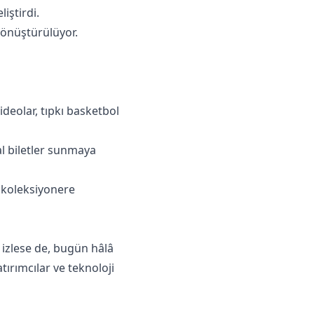
iştirdi.
 dönüştürülüyor.
ideolar, tıpkı basketbol
tal biletler sunmaya
l koleksiyonere
k izlese de, bugün hâlâ
tırımcılar ve teknoloji