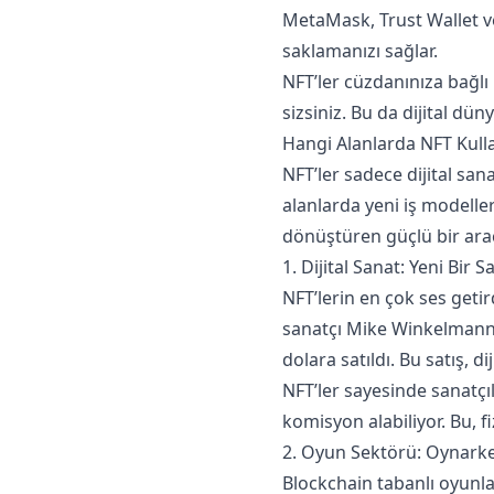
MetaMask, Trust Wallet ve
saklamanızı sağlar.
NFT’ler cüzdanınıza bağlı 
sizsiniz. Bu da dijital dü
Hangi Alanlarda NFT Kulla
NFT’ler sadece dijital san
alanlarda yeni iş modeller
dönüştüren güçlü bir araç
1. Dijital Sanat: Yeni Bir 
NFT’lerin en çok ses getir
sanatçı Mike Winkelmann’ı
dolara satıldı. Bu satış, d
NFT’ler sayesinde sanatçı
komisyon alabiliyor. Bu, 
2. Oyun Sektörü: Oynark
Blockchain tabanlı oyunlar