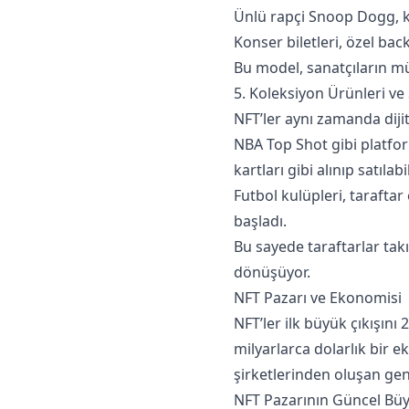
Ünlü rapçi Snoop Dogg, ken
Konser biletleri, özel bac
Bu model, sanatçıların mü
5. Koleksiyon Ürünleri ve
NFT’ler aynı zamanda dijit
NBA Top Shot gibi platform
kartları gibi alınıp satılabil
Futbol kulüpleri, taraftar 
başladı.
Bu sayede taraftarlar tak
dönüşüyor.
NFT Pazarı ve Ekonomisi
NFT’ler ilk büyük çıkışını 
milyarlarca dolarlık bir e
şirketlerinden oluşan geni
NFT Pazarının Güncel Bü