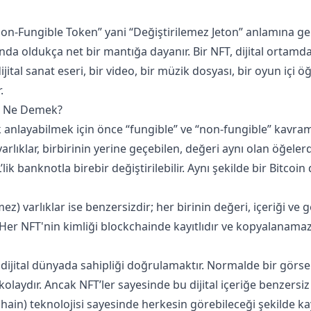
“Non-Fungible Token” yani “Değiştirilemez Jeton” anlamına geli
da oldukça net bir mantığa dayanır. Bir NFT, dijital ortamda 
dijital sanat eseri, bir video, bir müzik dosyası, bir oyun içi ö
.
e Ne Demek?
anlayabilmek için önce “fungible” ve “non-fungible” kavraml
 varlıklar, birbirinin yerine geçebilen, değeri aynı olan öğelerd
ik banknotla birebir değiştirilebilir. Aynı şekilde bir Bitcoin 
z) varlıklar ise benzersizdir; her birinin değeri, içeriği ve ge
. Her NFT'nin kimliği blockchainde kayıtlıdır ve kopyalanamaz
 dijital dünyada sahipliği doğrulamaktır. Normalde bir görse
aydır. Ancak NFT’ler sayesinde bu dijital içeriğe benzersiz b
hain) teknolojisi sayesinde herkesin görebileceği şekilde kayı