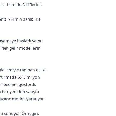
ızı hem de NFT’lerinizi
eniz NFT’nin sahibi de
nimsemeye başladı ve bu
’ler, gelir modellerini
le ismiyle tanınan dijital
artırmada 69,3 milyon
bileceğini gösterdi.
a her yeniden satışta
azanç modeli yaratıyor.
atı sunuyor. Örneğin: