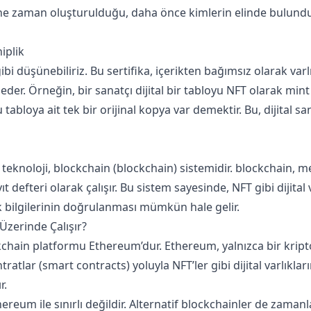
 ne zaman oluşturulduğu, daha önce kimlerin elinde bulundu
hiplik
 gibi düşünebiliriz. Bu sertifika, içerikten bağımsız olarak varlı
eder. Örneğin, bir sanatçı dijital bir tabloyu NFT olarak min
tabloya ait tek bir orijinal kopya var demektir. Bu, dijital 
 teknoloji, blockchain (blockchain) sistemidir. blockchain, 
yıt defteri olarak çalışır. Bu sistem sayesinde, NFT gibi dijital
ik bilgilerinin doğrulanması mümkün hale gelir.
Üzerinde Çalışır?
kchain platformu Ethereum’dur. Ethereum, yalnızca bir krip
ntratlar (smart contracts) yoluyla NFT’ler gibi dijital varlıkl
r.
hereum ile sınırlı değildir. Alternatif blockchainler de zama