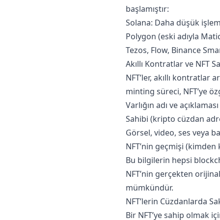
başlamıştır:
Solana: Daha düşük işlem 
Polygon (eski adıyla Mati
Tezos, Flow, Binance Smart
Akıllı Kontratlar ve NFT Sa
NFT’ler, akıllı kontratlar a
minting süreci, NFT’ye özg
Varlığın adı ve açıklaması
Sahibi (kripto cüzdan adr
Görsel, video, ses veya b
NFT’nin geçmişi (kimden ki
Bu bilgilerin hepsi block
NFT’nin gerçekten orijina
mümkündür.
NFT’lerin Cüzdanlarda Sa
Bir NFT’ye sahip olmak iç