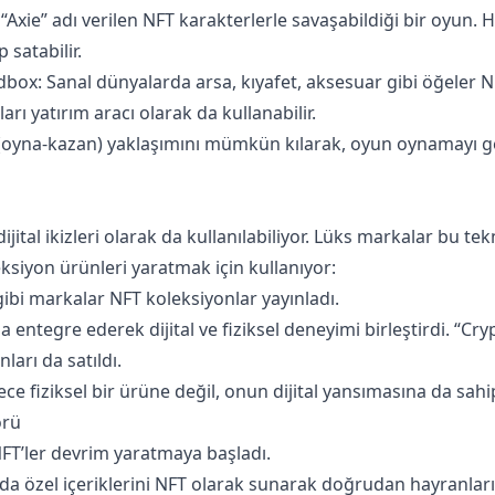
 “Axie” adı verilen NFT karakterlerle savaşabildiği bir oyun. 
 satabilir.
ox: Sanal dünyalarda arsa, kıyafet, aksesuar gibi öğeler NFT
arı yatırım aracı olarak da kullanabilir.
(oyna-kazan) yaklaşımını mümkün kılarak, oyun oynamayı geli
dijital ikizleri olarak da kullanılabiliyor. Lüks markalar bu tek
siyon ürünleri yaratmak için kullanıyor:
bi markalar NFT koleksiyonlar yayınladı.
a entegre ederek dijital ve fiziksel deneyimi birleştirdi. “Cry
ları da satıldı.
ece fiziksel bir ürüne değil, onun dijital yansımasına da sahi
örü
FT’ler devrim yaratmaya başladı.
 da özel içeriklerini NFT olarak sunarak doğrudan hayranları