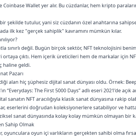
 Coinbase Wallet yer alır. Bu cüzdanlar, hem kripto paraların
bir şekilde tutulur, yani siz cüzdanın özel anahtarına sahips
nyada ilk kez "gerçek sahiplik" kavramını mümkün kılar.
nılıyor?
atla sınırlı değil. Bugün birçok sektör, NFT teknolojisini be
i ortaya çıktı. Hem içerik üreticileri hem de markalar için NFT
 haline geldi.
Sanat Pazarı
diği alan hiç şüphesiz dijital sanat dünyası oldu. Örnek: Beep
n “Everydays: The First 5000 Days” adlı eseri 2021’de açık 
ijital sanatın NFT aracılığıyla klasik sanat dünyasına rakip ola
lar, eserlerini doğrudan koleksiyonerlere satabiliyor ve hatt
fiziksel sanat dünyasında kolay kolay mümkün olmayan bir k
en Sahip Olmak
, oyunculara oyun içi varlıkların gerçekten sahibi olma fırs