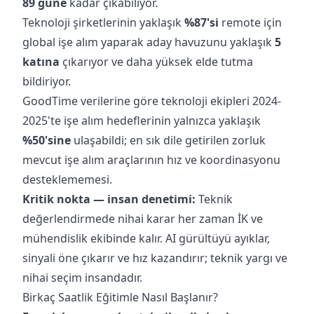
89 güne
kadar çıkabiliyor.
Teknoloji şirketlerinin yaklaşık
%87'si
remote için
global işe alım yaparak aday havuzunu yaklaşık
5
katına
çıkarıyor ve daha yüksek elde tutma
bildiriyor.
GoodTime verilerine göre teknoloji ekipleri 2024-
2025'te işe alım hedeflerinin yalnızca yaklaşık
%50'sine
ulaşabildi; en sık dile getirilen zorluk
mevcut işe alım araçlarının hız ve koordinasyonu
desteklememesi.
Kritik nokta — insan denetimi:
Teknik
değerlendirmede nihai karar her zaman İK ve
mühendislik ekibinde kalır. AI gürültüyü ayıklar,
sinyali öne çıkarır ve hız kazandırır; teknik yargı ve
nihai seçim insandadır.
Birkaç Saatlik Eğitimle Nasıl Başlanır?