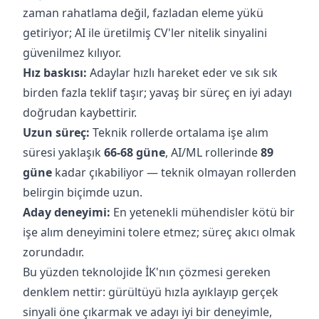
zaman rahatlama değil, fazladan eleme yükü
getiriyor; AI ile üretilmiş CV'ler nitelik sinyalini
güvenilmez kılıyor.
Hız baskısı:
Adaylar hızlı hareket eder ve sık sık
birden fazla teklif taşır; yavaş bir süreç en iyi adayı
doğrudan kaybettirir.
Uzun süreç:
Teknik rollerde ortalama işe alım
süresi yaklaşık
66-68 güne
, AI/ML rollerinde
89
güne
kadar çıkabiliyor — teknik olmayan rollerden
belirgin biçimde uzun.
Aday deneyimi:
En yetenekli mühendisler kötü bir
işe alım deneyimini tolere etmez; süreç akıcı olmak
zorundadır.
Bu yüzden teknolojide İK'nın çözmesi gereken
denklem nettir: gürültüyü hızla ayıklayıp gerçek
sinyali öne çıkarmak ve adayı iyi bir deneyimle,