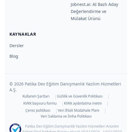
Jobnest.ai: AI Bazlı Aday
Değerlendirme ve
Mülakat Ürünü
KAYNAKLAR
Dersler
Blog
©
2026
Patika Dev Eğitim Danışmanlık Yazılım Hizmetleri
A.Ş.
|
|
Kullanım Şartları
Gizlilik ve Güvenlik Politikası
|
|
KVKK başvuru formu
KVKK aydınlatma metni
|
|
Çerez politikası
Veri İhlali Müdahale Planı
Veri Saklama ve İmha Politikası
Patika Dev Eğitim Danışmanlık Yazılım Hizmetleri Anonim
Şirketi Özel İstihdam Bürosu olarak 15/11/2024 - 14/11/2027