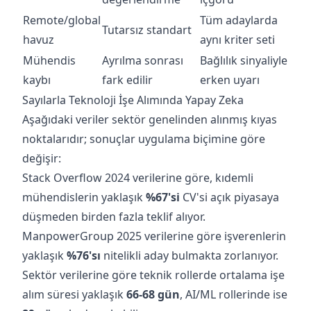
Remote/global
Tüm adaylarda
Tutarsız standart
havuz
aynı kriter seti
Mühendis
Ayrılma sonrası
Bağlılık sinyaliyle
kaybı
fark edilir
erken uyarı
Sayılarla Teknoloji İşe Alımında Yapay Zeka
Aşağıdaki veriler sektör genelinden alınmış kıyas
noktalarıdır; sonuçlar uygulama biçimine göre
değişir:
Stack Overflow 2024 verilerine göre, kıdemli
mühendislerin yaklaşık
%67'si
CV'si açık piyasaya
düşmeden birden fazla teklif alıyor.
ManpowerGroup 2025 verilerine göre işverenlerin
yaklaşık
%76'sı
nitelikli aday bulmakta zorlanıyor.
Sektör verilerine göre teknik rollerde ortalama işe
alım süresi yaklaşık
66-68 gün
, AI/ML rollerinde ise