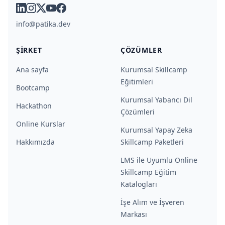
linkedin
instagram
x
youtube
facebook
info@patika.dev
ŞIRKET
ÇÖZÜMLER
Ana sayfa
Kurumsal Skillcamp
Eğitimleri
Bootcamp
Kurumsal Yabancı Dil
Hackathon
Çözümleri
Online Kurslar
Kurumsal Yapay Zeka
Hakkımızda
Skillcamp Paketleri
LMS ile Uyumlu Online
Skillcamp Eğitim
Katalogları
İşe Alım ve İşveren
Markası