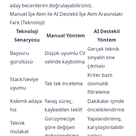
aday becerilerini doğrulayabilirsiniz.
Manuel İşe Alım ile AI Destekli İşe Alım Arasındaki
Fark (Teknoloji)
Teknoloji
AI Destekli
Manuel Yöntem
Senaryosu
Yöntem
Gerçek teknik
Başvuru
Düşük uyumlu CV
sinyalin öne
gürültüsü
selinde kaybolma
çıkması
Kriter bazlı
Stack/seviye
Tek tek inceleme
otomatik
uyumu
filtreleme
Kıdemli adaya
Yavaş süreç,
Dakikalar içinde
hız
kaybedilen teklif
önceliklendirme
Görüşmeciye
Yapılandırılmış,
Teknik
göre değişen
karşılaştırılabilir
mülakat
değerlendirme
içgörü