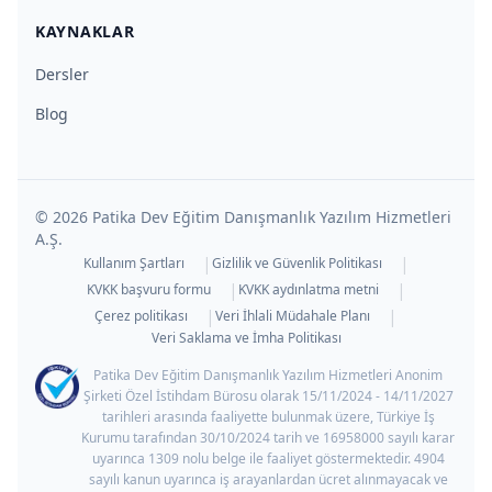
KAYNAKLAR
Dersler
Blog
©
2026
Patika Dev Eğitim Danışmanlık Yazılım Hizmetleri
A.Ş.
|
|
Kullanım Şartları
Gizlilik ve Güvenlik Politikası
|
|
KVKK başvuru formu
KVKK aydınlatma metni
|
|
Çerez politikası
Veri İhlali Müdahale Planı
Veri Saklama ve İmha Politikası
Patika Dev Eğitim Danışmanlık Yazılım Hizmetleri Anonim
Şirketi Özel İstihdam Bürosu olarak 15/11/2024 - 14/11/2027
tarihleri arasında faaliyette bulunmak üzere, Türkiye İş
Kurumu tarafından 30/10/2024 tarih ve 16958000 sayılı karar
uyarınca 1309 nolu belge ile faaliyet göstermektedir. 4904
sayılı kanun uyarınca iş arayanlardan ücret alınmayacak ve