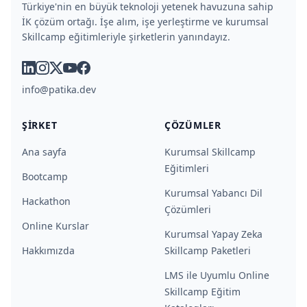
Türkiye'nin en büyük teknoloji yetenek havuzuna sahip
İK çözüm ortağı. İşe alım, işe yerleştirme ve kurumsal
Skillcamp eğitimleriyle şirketlerin yanındayız.
linkedin
instagram
x
youtube
facebook
info@patika.dev
ŞIRKET
ÇÖZÜMLER
Ana sayfa
Kurumsal Skillcamp
Eğitimleri
Bootcamp
Kurumsal Yabancı Dil
Hackathon
Çözümleri
Online Kurslar
Kurumsal Yapay Zeka
Hakkımızda
Skillcamp Paketleri
LMS ile Uyumlu Online
Skillcamp Eğitim