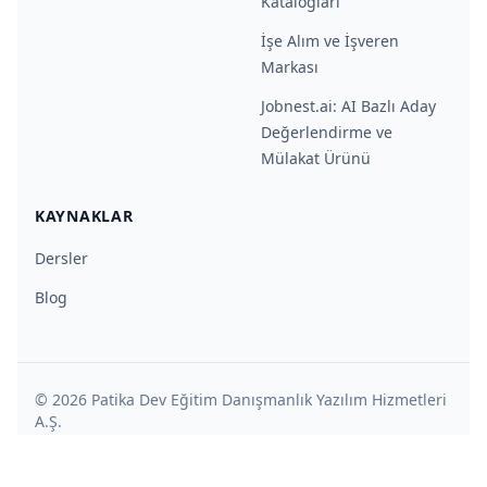
Katalogları
İşe Alım ve İşveren
Markası
Jobnest.ai: AI Bazlı Aday
Değerlendirme ve
Mülakat Ürünü
KAYNAKLAR
Dersler
Blog
©
2026
Patika Dev Eğitim Danışmanlık Yazılım Hizmetleri
A.Ş.
|
|
Kullanım Şartları
Gizlilik ve Güvenlik Politikası
|
|
KVKK başvuru formu
KVKK aydınlatma metni