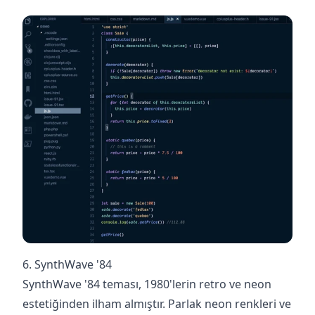
6. SynthWave '84
SynthWave '84 teması, 1980'lerin retro ve neon
estetiğinden ilham almıştır. Parlak neon renkleri ve