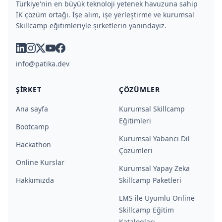
Türkiye'nin en büyük teknoloji yetenek havuzuna sahip
İK çözüm ortağı. İşe alım, işe yerleştirme ve kurumsal
Skillcamp eğitimleriyle şirketlerin yanındayız.
linkedin
instagram
x
youtube
facebook
info@patika.dev
ŞIRKET
ÇÖZÜMLER
Ana sayfa
Kurumsal Skillcamp
Eğitimleri
Bootcamp
Kurumsal Yabancı Dil
Hackathon
Çözümleri
Online Kurslar
Kurumsal Yapay Zeka
Hakkımızda
Skillcamp Paketleri
LMS ile Uyumlu Online
Skillcamp Eğitim
Katalogları