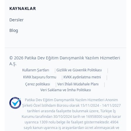
KAYNAKLAR
Dersler
Blog
©
2026
Patika Dev Eğitim Danışmanlık Yazılım Hizmetleri
A.Ş.
|
|
Kullanım Şartları
Gizlilik ve Güvenlik Politikası
|
|
KVKK başvuru formu
KVKK aydınlatma metni
|
|
Çerez politikası
Veri İhlali Müdahale Planı
Veri Saklama ve İmha Politikası
Patika Dev Eğitim Danışmanlık Yazılım Hizmetleri Anonim
Şirketi Özel İstihdam Bürosu olarak 15/11/2024 - 14/11/2027
tarihleri arasında faaliyette bulunmak üzere, Türkiye İş
Kurumu tarafından 30/10/2024 tarih ve 16958000 sayılı karar
uyarınca 1309 nolu belge ile faaliyet göstermektedir. 4904
sayılı kanun uyarınca iş arayanlardan ücret alınmayacak ve