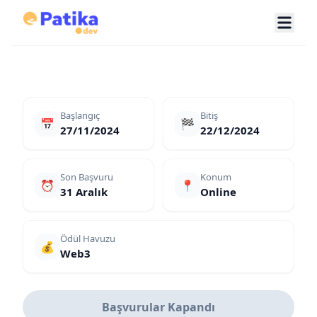
Başlangıç
Bitiş
📅
🏁
27/11/2024
22/12/2024
Son Başvuru
Konum
⏰
📍
31 Aralık
Online
Ödül Havuzu
💰
Web3
Başvurular Kapandı