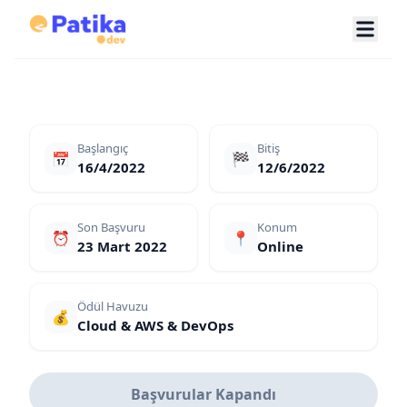
Başlangıç
Bitiş
📅
🏁
16/4/2022
12/6/2022
Son Başvuru
Konum
⏰
📍
23 Mart 2022
Online
Ödül Havuzu
💰
Cloud & AWS & DevOps
Başvurular Kapandı