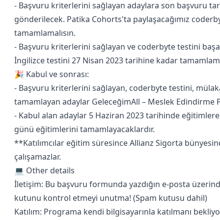
- Başvuru kriterlerini sağlayan adaylara son başvuru tar
gönderilecek. Patika Cohorts'ta paylaşacağımız coderby
tamamlamalısın.
- Başvuru kriterlerini sağlayan ve coderbyte testini ba
İngilizce testini 27 Nisan 2023 tarihine kadar tamamlama
🎉 Kabul ve sonrası:
- Başvuru kriterlerini sağlayan, coderbyte testini, mülaka
tamamlayan adaylar GeleceğimAll – Meslek Edindirme P
- Kabul alan adaylar 5 Haziran 2023 tarihinde eğitimler
günü eğitimlerini tamamlayacaklardır.
**Katılımcılar eğitim süresince Allianz Sigorta bünyesind
çalışamazlar.
💻 Other details
İletişim: Bu başvuru formunda yazdığın e-posta üzerind
kutunu kontrol etmeyi unutma! (Spam kutusu dahil)
Katılım: Programa kendi bilgisayarınla katılmanı bekli