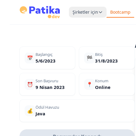
Şirketler için
Bootcamp
Başlangıç
Bitiş
📅
🏁
5/6/2023
31/8/2023
Son Başvuru
Konum
⏰
📍
9 Nisan 2023
Online
Ödül Havuzu
💰
Java