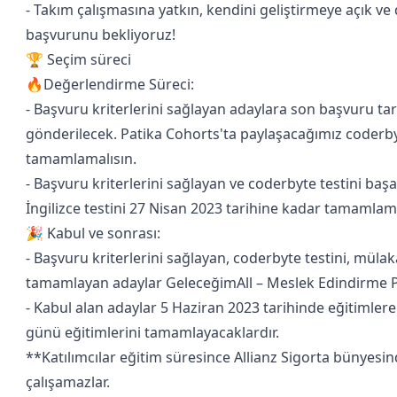
- Takım çalışmasına yatkın, kendini geliştirmeye açık ve 
başvurunu bekliyoruz!
🏆 Seçim süreci
🔥Değerlendirme Süreci:
- Başvuru kriterlerini sağlayan adaylara son başvuru tar
gönderilecek. Patika Cohorts'ta paylaşacağımız coderby
tamamlamalısın.
- Başvuru kriterlerini sağlayan ve coderbyte testini ba
İngilizce testini 27 Nisan 2023 tarihine kadar tamamlama
🎉 Kabul ve sonrası:
- Başvuru kriterlerini sağlayan, coderbyte testini, mülaka
tamamlayan adaylar GeleceğimAll – Meslek Edindirme P
- Kabul alan adaylar 5 Haziran 2023 tarihinde eğitimler
günü eğitimlerini tamamlayacaklardır.
**Katılımcılar eğitim süresince Allianz Sigorta bünyesind
çalışamazlar.