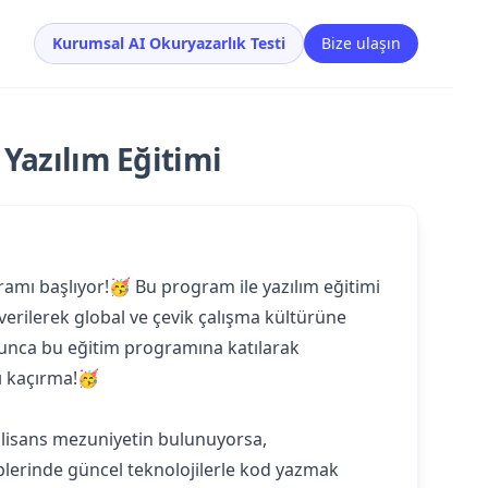
Kurumsal AI Okuryazarlık Testi
Bize ulaşın
 Yazılım Eğitimi
gramı başlıyor!🥳 Bu program ile yazılım eğitimi
verilerek global ve çevik çalışma kültürüne
boyunca bu eğitim programına katılarak
tı kaçırma!🥳
n lisans mezuniyetin bulunuyorsa,
kiplerinde güncel teknolojilerle kod yazmak