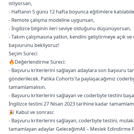
istiyorsan,
- Haftanın 5 günü 12 hafta boyunca eğitimlere katılabil
- Remote çalışma modeline uygunsan,
- İngilizce bilginin ileri seviye olduğunu düşünüyorsan,
- Takım çalışmasına yatkın, kendini geliştirmeye açık ve 
başvurunu bekliyoruz!
Seçim Süreci
🔥Değerlendirme Süreci:
- Başvuru kriterlerini sağlayan adaylara son başvuru tar
gönderilecek. Patika Cohorts'ta paylaşacağımız coderby
tamamlamalısın.
- Başvuru kriterlerini sağlayan ve coderbyte testini ba
İngilizce testini 27 Nisan 2023 tarihine kadar tamamlama
🎉 Kabul ve sonrası:
- Başvuru kriterlerini sağlayan, coderbyte testini, mülaka
tamamlayan adaylar GeleceğimAll – Meslek Edindirme P