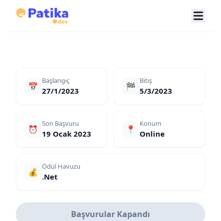
Başlangıç
Bitiş
📅
🏁
27/1/2023
5/3/2023
Son Başvuru
Konum
⏰
📍
19 Ocak 2023
Online
Ödül Havuzu
💰
.Net
Başvurular Kapandı