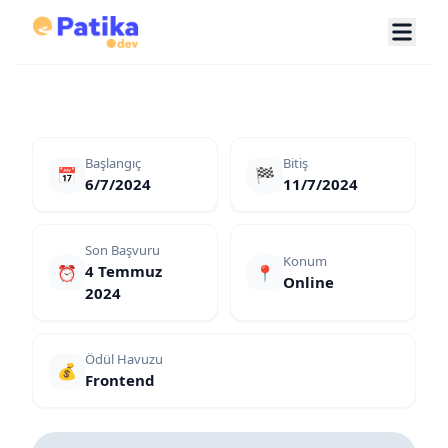
Başlangıç
Bitiş
📅
🏁
6/7/2024
11/7/2024
Son Başvuru
Konum
4 Temmuz
⏰
📍
Online
2024
Ödül Havuzu
💰
Frontend