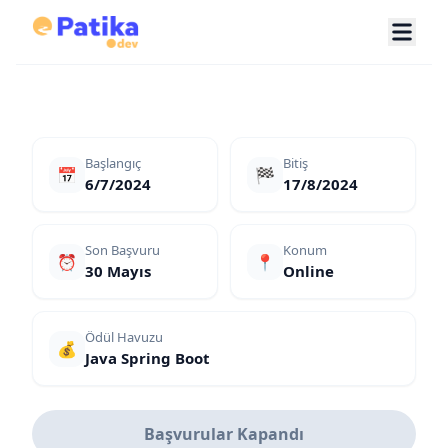
Başlangıç
Bitiş
📅
🏁
6/7/2024
17/8/2024
Son Başvuru
Konum
⏰
📍
30 Mayıs
Online
Ödül Havuzu
💰
Java Spring Boot
Başvurular Kapandı