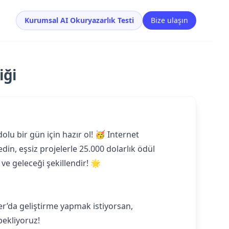
Kurumsal AI Okuryazarlık Testi
Bize ulaşın
iği
lu bir gün için hazır ol! 🥳 Internet
din, eşsiz projelerle 25.000 dolarlık ödül
e geleceği şekillendir! 🌟
r’da geliştirme yapmak istiyorsan,
bekliyoruz!