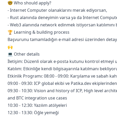
🤓 Who should apply?
- Internet Computer olanaklarını merak ediyorsan,
- Rust alanında deneyimin varsa ya da Internet Compute
- Web3 alanında network edinmek istiyorsan katılımını 
🏆 Learning & building process
Başvurunu tamamladığın e-mail adresi üzerinden detaylar i
🙌
💻 Other details
İletişim: Düzenli olarak e-posta kutunu kontrol etmeyi
Katılım: Etkinliğe kendi bilgisayarınla katılmanı bekliyor
Etkinlik Programı: 08:00 - 09:00: Karşılama ve sabah kahv
​09:00 - 09:30: ICP global ekibi ve Patika.dev ekiplerinde
​09:30 - 10:30: Vision and history of ICP, High level arc
and BTC integration use cases
​10:30 - 12:30: Yazılım atölyeleri
​12:30 - 13:30: Öğle yemeği