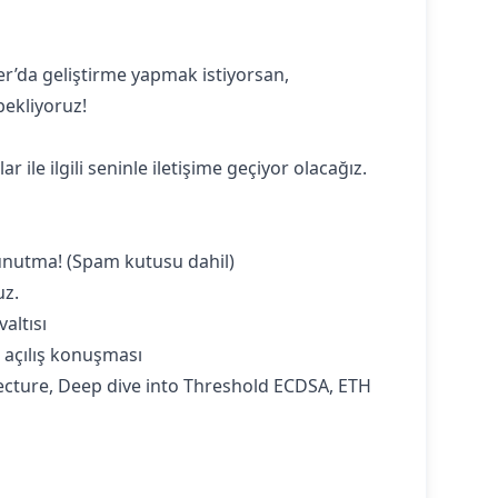
r’da geliştirme yapmak istiyorsan,
bekliyoruz!
le ilgili seninle iletişime geçiyor olacağız.
 unutma! (Spam kutusu dahil)
uz.
altısı
n açılış konuşması
hitecture, Deep dive into Threshold ECDSA, ETH