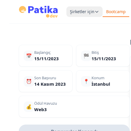
Şirketler için
Bootcamp
Başlangıç
Bitiş
📅
🏁
15/11/2023
15/11/2023
Son Başvuru
Konum
⏰
📍
14 Kasım 2023
İstanbul
Ödül Havuzu
💰
Web3