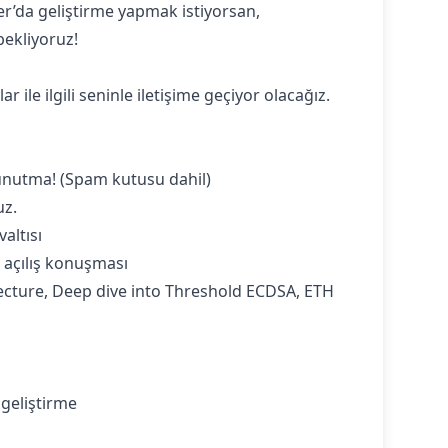
r’da geliştirme yapmak istiyorsan,
bekliyoruz!
le ilgili seninle iletişime geçiyor olacağız.
 unutma! (Spam kutusu dahil)
uz.
altısı
n açılış konuşması
hitecture, Deep dive into Threshold ECDSA, ETH
e geliştirme