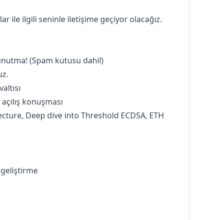
le ilgili seninle iletişime geçiyor olacağız.
 unutma! (Spam kutusu dahil)
uz.
altısı
n açılış konuşması
hitecture, Deep dive into Threshold ECDSA, ETH
e geliştirme