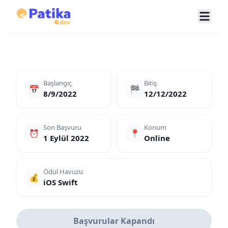
Başlangıç
Bitiş
📅
🏁
8/9/2022
12/12/2022
Son Başvuru
Konum
⏰
📍
1 Eylül 2022
Online
Ödül Havuzu
💰
iOS Swift
Başvurular Kapandı