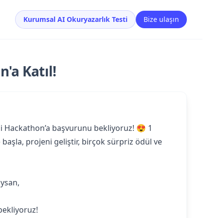
Kurumsal AI Okuryazarlık Testi
Bize ulaşın
'a Katıl!
ini Hackathon’a başvurunu bekliyoruz! 😍 1
şla, projeni geliştir, birçok sürpriz ödül ve
ıysan,
bekliyoruz!