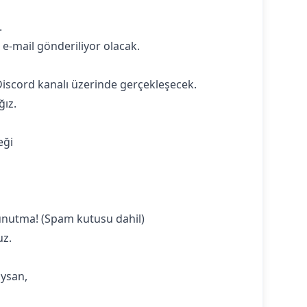
.
 e-mail gönderiliyor olacak.
Discord kanalı üzerinde gerçekleşecek.
ğız.
eği
 unutma! (Spam kutusu dahil)
uz.
ıysan,