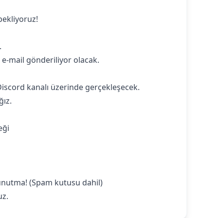
bekliyoruz!
.
 e-mail gönderiliyor olacak.
Discord kanalı üzerinde gerçekleşecek.
ğız.
eği
 unutma! (Spam kutusu dahil)
uz.