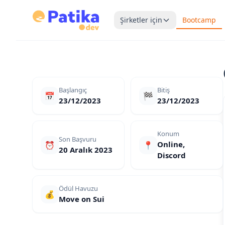
Şirketler için
Bootcamp
Başlangıç
Bitiş
📅
🏁
23/12/2023
23/12/2023
Konum
Son Başvuru
Online,
⏰
📍
20 Aralık 2023
Discord
Ödül Havuzu
💰
Move on Sui