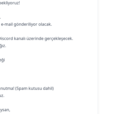
bekliyoruz!
.
 e-mail gönderiliyor olacak.
Discord kanalı üzerinde gerçekleşecek.
ğız.
eği
 unutma! (Spam kutusu dahil)
uz.
ıysan,