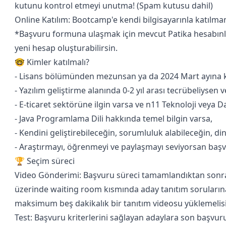
kutunu kontrol etmeyi unutma! (Spam kutusu dahil)
Online Katılım: Bootcamp'e kendi bilgisayarınla katılman
*Başvuru formuna ulaşmak için mevcut Patika hesabınla
yeni hesap oluşturabilirsin.
🤓 Kimler katılmalı?
- Lisans bölümünden mezunsan ya da 2024 Mart ayına 
- Yazılım geliştirme alanında 0-2 yıl arası tecrübeliysen
- E-ticaret sektörüne ilgin varsa ve n11 Teknoloji veya D
- Java Programlama Dili hakkında temel bilgin varsa,
- Kendini geliştirebileceğin, sorumluluk alabileceğin, din
- Araştırmayı, öğrenmeyi ve paylaşmayı seviyorsan baş
🏆 Seçim süreci
Video Gönderimi: Başvuru süreci tamamlandıktan sonra t
üzerinde waiting room kısmında aday tanıtım sorularına
maksimum beş dakikalık bir tanıtım videosu yüklemelis
Test: Başvuru kriterlerini sağlayan adaylara son başvuru