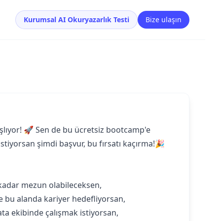
Kurumsal AI Okuryazarlık Testi
Bize ulaşın
aşlıyor! 🚀 Sen de bu ücretsiz bootcamp'e
istiyorsan şimdi başvur, bu fırsatı kaçırma!🎉
kadar mezun olabileceksen,
 ve bu alanda kariyer hedefliyorsan,
ata ekibinde çalışmak istiyorsan,