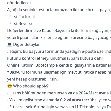
gönderilecek.
Aşağıda seninle test ortamımızdan iki tane örnek payla
- First Factorial
- First Reverse
Değerlendirme ve Kabul: Başvuru kriterlerini sağlayan,
yeterli puanı alan kişiler ile eğitim sürecine başlayacağız
💻 Diğer detaylar
İletişim: Bu başvuru formunda yazdığın e-posta üzerind
kutunu kontrol etmeyi unutma! (Spam kutusu dahil)
Online Katılım: Bootcamp'e kendi bilgisayarınla katılman
*Başvuru formuna ulaşmak için mevcut Patika hesabınla
yeni hesap oluşturabilirsin.
🤓 Who should apply?
- Lisans bölümünden mezunsan ya da 2024 Mart ayına 
- Yazılım geliştirme alanında 0-2 yıl arası tecrübeliysen
- E-ticaret sektörüne ilgin varsa ve n11 Teknoloji veya D