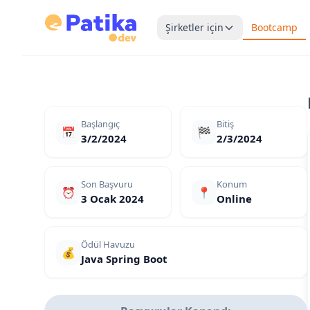
Şirketler için
Bootcamp
Başlangıç
Bitiş
📅
🏁
3/2/2024
2/3/2024
Son Başvuru
Konum
⏰
📍
3 Ocak 2024
Online
Ödül Havuzu
💰
Java Spring Boot