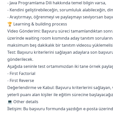
- Java Programlama Dili hakkında temel bilgin varsa,
- Kendini geliştirebileceğin, sorumluluk alabileceğin, din
- Araştırmayı, öğrenmeyi ve paylaşmayı seviyorsan baş
🏆 Learning & building process
Video Gönderimi: Başvuru süreci tamamlandıktan sonra t
üzerinde waiting room kısmında aday tanıtım sorularına
maksimum beş dakikalık bir tanıtım videosu yüklemelis
Test: Başvuru kriterlerini sağlayan adaylara son başvuru
gönderilecek.
Aşağıda seninle test ortamımızdan iki tane örnek payla
- First Factorial
- First Reverse
Değerlendirme ve Kabul: Başvuru kriterlerini sağlayan,
yeterli puanı alan kişiler ile eğitim sürecine başlayacağız
💻 Other details
İletişim: Bu başvuru formunda yazdığın e-posta üzerind