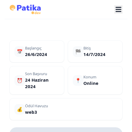
Başlangıç
Bitiş
📅
🏁
26/6/2024
14/7/2024
Son Başvuru
Konum
24 Haziran
⏰
📍
Online
2024
Ödül Havuzu
💰
web3