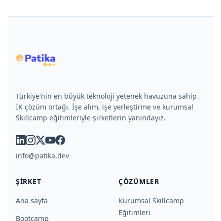
Türkiye'nin en büyük teknoloji yetenek havuzuna sahip
İK çözüm ortağı. İşe alım, işe yerleştirme ve kurumsal
Skillcamp eğitimleriyle şirketlerin yanındayız.
linkedin
instagram
x
youtube
facebook
info@patika.dev
ŞIRKET
ÇÖZÜMLER
Ana sayfa
Kurumsal Skillcamp
Eğitimleri
Bootcamp