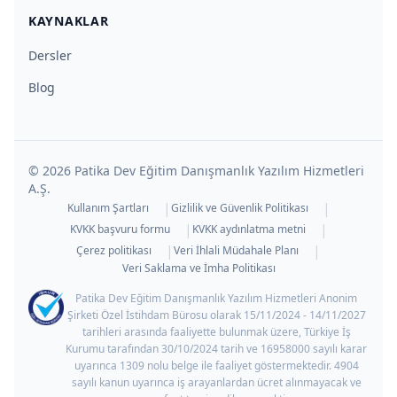
KAYNAKLAR
Dersler
Blog
©
2026
Patika Dev Eğitim Danışmanlık Yazılım Hizmetleri
A.Ş.
|
|
Kullanım Şartları
Gizlilik ve Güvenlik Politikası
|
|
KVKK başvuru formu
KVKK aydınlatma metni
|
|
Çerez politikası
Veri İhlali Müdahale Planı
Veri Saklama ve İmha Politikası
Patika Dev Eğitim Danışmanlık Yazılım Hizmetleri Anonim
Şirketi Özel İstihdam Bürosu olarak 15/11/2024 - 14/11/2027
tarihleri arasında faaliyette bulunmak üzere, Türkiye İş
Kurumu tarafından 30/10/2024 tarih ve 16958000 sayılı karar
uyarınca 1309 nolu belge ile faaliyet göstermektedir. 4904
sayılı kanun uyarınca iş arayanlardan ücret alınmayacak ve