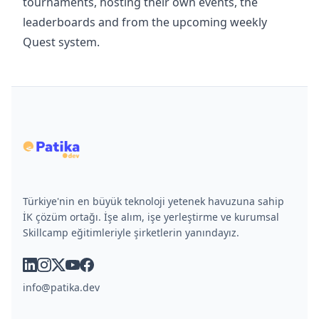
tournaments, hosting their own events, the
leaderboards and from the upcoming weekly
Quest system.
Türkiye'nin en büyük teknoloji yetenek havuzuna sahip
İK çözüm ortağı. İşe alım, işe yerleştirme ve kurumsal
Skillcamp eğitimleriyle şirketlerin yanındayız.
linkedin
instagram
x
youtube
facebook
info@patika.dev