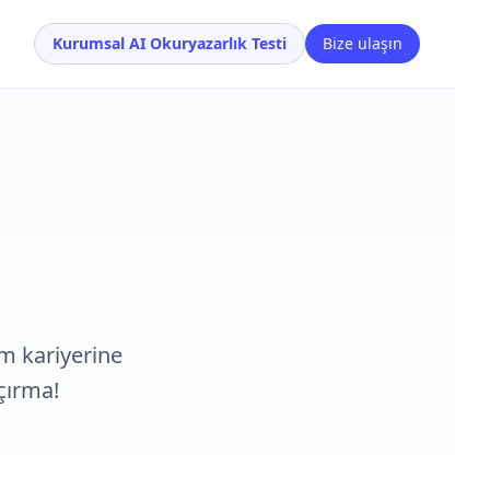
Kurumsal AI Okuryazarlık Testi
Bize ulaşın
ım kariyerine
çırma!