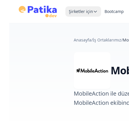
Şirketler için
Bootcamp
Anasayfa
/
İş Ortaklarımız
/
Mob
Mob
MobileAction ile düz
MobileAction ekibind