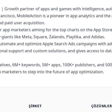
 | Growth partner of apps and games with intelligence, au
ancisco, MobileAction is a pioneer in app analytics and th
d paid user acquisition.
for app marketers aiming for the top charts on the App Stor
 giants like Meta, Square, Zalando, Playtika, and Adidas.
automate and optimize Apple Search Ads campaigns with ad
ional support and custom solutions, and gives access to dat
tives, 6M+ keywords, 5M+ apps, 100K+ publishers, and 500
 marketers to step into the future of app optimization.
ŞIRKET
ÇÖZÜMLER