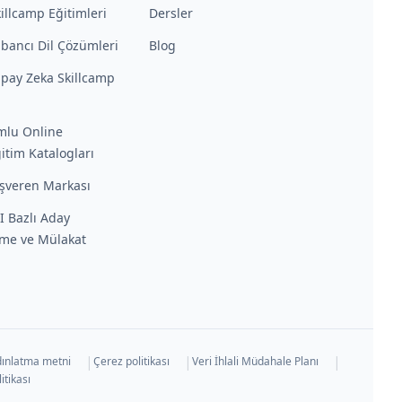
illcamp Eğitimleri
Dersler
bancı Dil Çözümleri
Blog
pay Zeka Skillcamp
mlu Online
itim Katalogları
İşveren Markası
AI Bazlı Aday
me ve Mülakat
|
|
|
ınlatma metni
Çerez politikası
Veri İhlali Müdahale Planı
itikası