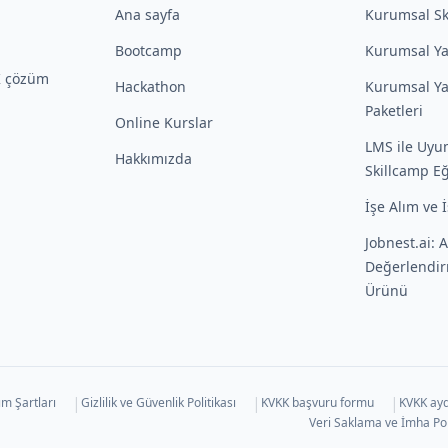
Ana sayfa
Kurumsal Sk
Bootcamp
Kurumsal Ya
İK çözüm
Hackathon
Kurumsal Ya
Paketleri
Online Kurslar
LMS ile Uyu
Hakkımızda
Skillcamp Eğ
İşe Alım ve 
Jobnest.ai: 
Değerlendir
Ürünü
|
|
|
ım Şartları
Gizlilik ve Güvenlik Politikası
KVKK başvuru formu
KVKK ayd
Veri Saklama ve İmha Pol