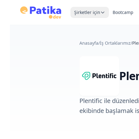
Şirketler için
Bootcamp
Anasayfa
/
İş Ortaklarımız
/
Ple
Plen
Plentific ile düzenle
ekibinde başlamak is