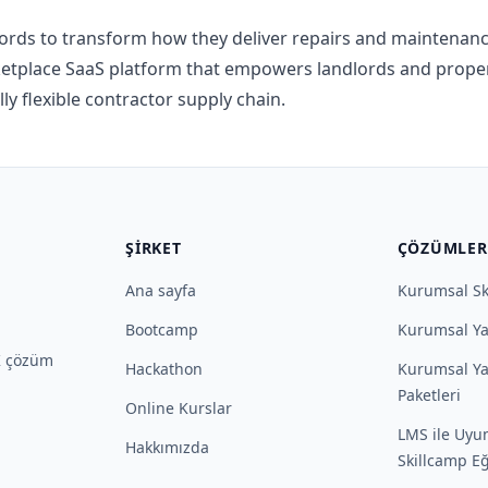
lords to transform how they deliver repairs and maintenanc
etplace SaaS platform that empowers landlords and prope
y flexible contractor supply chain.
ŞIRKET
ÇÖZÜMLER
Ana sayfa
Kurumsal Sk
Bootcamp
Kurumsal Ya
İK çözüm
Hackathon
Kurumsal Ya
Paketleri
Online Kurslar
LMS ile Uyu
Hakkımızda
Skillcamp Eğ