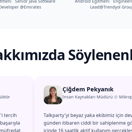
itmeni Senior Java Software
Android Eğitmeni Engineer
Developer @Emirates
Lead@Trendyol Grou
kkımızda Söylenen
Çiğdem Pekyanık
üktör
İnsan Kaynakları Müdürü
@
Mikro
i tercih
Talkparty'yi beyaz yaka ekibimiz için dev
başarıyla
günden itibaren ciddi bir sahiplenme gö
 müfredat,
içinde 16 saatlik aktif kullanım gerçekle