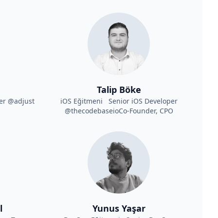
Talip Böke
er @adjust
iOS Eğitmeni Senior iOS Developer
@thecodebaseioCo-Founder, CPO
l
Yunus Yaşar