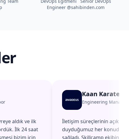
ing Team
DevOps Eğitmeni Senior DevOps
p
Engineer @sahibinden.com
ler
Kaan Karatepe
por
Engineering Manager
@
A
reye aldık ve ilk
İletişim süreçlerinin açık ve düzen
rdük. İlk 24 saat
duyduğumuz her konuda hızlı ge
şmesi bizim için
sağladı. Skillcamp ekibinin geri b