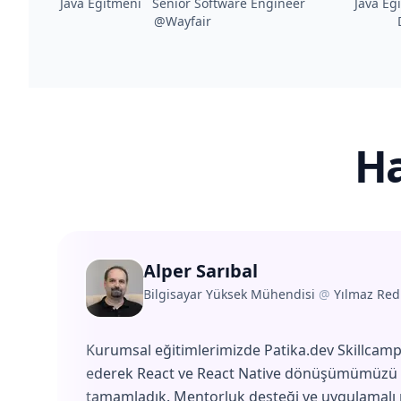
Java Eğitmeni Senior Software Engineer
Java Eğ
@Wayfair
Ha
Alper Sarıbal
Bilgisayar Yüksek Mühendisi
@
Yılmaz Red
Kurumsal eğitimlerimizde Patika.dev Skillcamp'
ederek React ve React Native dönüşümümüzü 
tamamladık. Mentorluk desteği ve uygulamalı