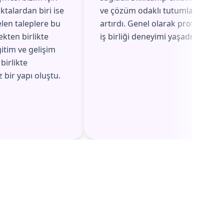
ktalardan biri ise
ve çözüm odaklı tutumları, aldığı
elen taleplere bu
artırdı. Genel olarak profesyonel,
ekten birlikte
iş birliği deneyimi yaşadık.
itim ve gelişim
 birlikte
 bir yapı oluştu.