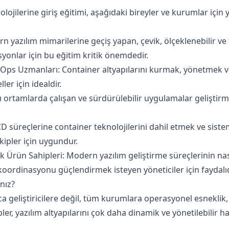
lojilerine giriş eğitimi, aşağıdaki bireyler ve kurumlar içi
yazılım mimarilerine geçiş yapan, çevik, ölçeklenebilir ve t
onlar için bu eğitim kritik önemdedir.
evOps Uzmanları: Container altyapılarını kurmak, yönetmek 
er için idealdir.
rklı ortamlarda çalışan ve sürdürülebilir uygulamalar geliştirm
/CD süreçlerine container teknolojilerini dahil etmek ve sis
kipler için uygundur.
ik Ürün Sahipleri: Modern yazılım geliştirme süreçlerinin nası
koordinasyonu güçlendirmek isteyen yöneticiler için faydalıd
nız?
ca geliştiricilere değil, tüm kurumlara operasyonel esneklik, 
ler, yazılım altyapılarını çok daha dinamik ve yönetilebilir hal