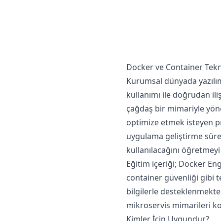
Docker ve Container Tekno
Kurumsal dünyada yazılım al
kullanımı ile doğrudan ili
çağdaş bir mimariyle yöne
optimize etmek isteyen pr
uygulama geliştirme süreç
kullanılacağını öğretmey
Eğitim içeriği; Docker En
container güvenliği gibi 
bilgilerle desteklenmekted
mikroservis mimarileri ko
Kimler İçin Uygundur?