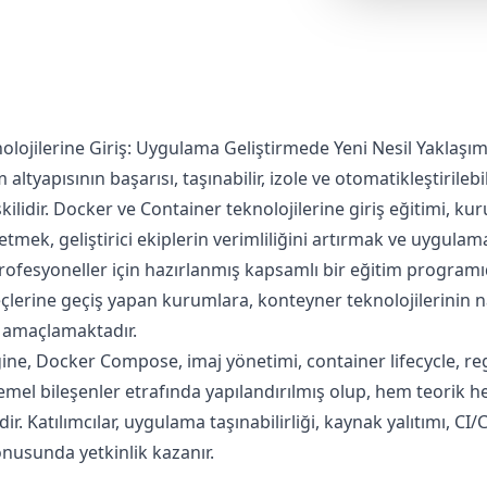
lojilerine Giriş: Uygulama Geliştirmede Yeni Nesil Yaklaşı
tyapısının başarısı, taşınabilir, izole ve otomatikleştirilebil
şkilidir. Docker ve Container teknolojilerine giriş eğitimi, ku
tmek, geliştirici ekiplerin verimliliğini artırmak ve uygulam
ofesyoneller için hazırlanmış kapsamlı bir eğitim programı
lerine geçiş yapan kurumlara, konteyner teknolojilerinin nası
i amaçlamaktadır.
gine, Docker Compose, imaj yönetimi, container lifecycle, reg
temel bileşenler etrafında yapılandırılmış olup, hem teorik 
ir. Katılımcılar, uygulama taşınabilirliği, kaynak yalıtımı, C
nusunda yetkinlik kazanır.