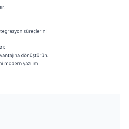
ır.
ntegrasyon süreçlerini
ar.
 avantajına dönüştürün.
ini modern yazılım