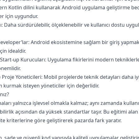
dern Kotlin dilini kullanarak Android uygulama geliştirme be
er için uygundur.
 Daha sürdürülebilir, ölçeklenebilir ve kullanıcı dostu uyg
eveloper’lar: Android ekosistemine sağlam bir giriş yapmak 
in idealdir.
ve Start-up Kurucuları: Uygulama fikirlerini modern teknikler
 önemlidir.
 Proje Yöneticileri: Mobil projelerde teknik detayları daha i
işim kurmak isteyen yöneticiler için değerlidir.
nız?
arı yalnızca işlevsel olmakla kalmaz; aynı zamanda kullanıc
irlik açısından da yüksek standartlar taşır. Bu eğitimi alan
te kriterlerine göre geliştirerek pazarda fark yaratır.
, sade ve güvenli kod yapısıyla kaliteli uygulamalar geliştirir