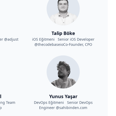
Talip Böke
er @adjust
iOS Eğitmeni Senior iOS Developer
@thecodebaseioCo-Founder, CPO
l
Yunus Yaşar
ing Team
DevOps Eğitmeni Senior DevOps
p
Engineer @sahibinden.com