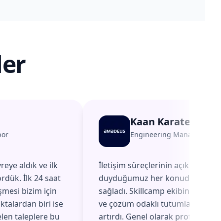
ler
Kaan Karatepe
por
Engineering Manager
@
A
reye aldık ve ilk
İletişim süreçlerinin açık ve düzen
rdük. İlk 24 saat
duyduğumuz her konuda hızlı ge
şmesi bizim için
sağladı. Skillcamp ekibinin geri b
ktalardan biri ise
ve çözüm odaklı tutumları, aldığı
elen taleplere bu
artırdı. Genel olarak profesyonel,