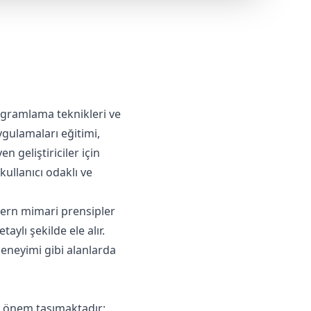
ogramlama teknikleri ve
ygulamaları eğitimi,
 geliştiriciler için
kullanıcı odaklı ve
dern mimari prensipler
ylı şekilde ele alır.
deneyimi gibi alanlarda
k önem taşımaktadır: