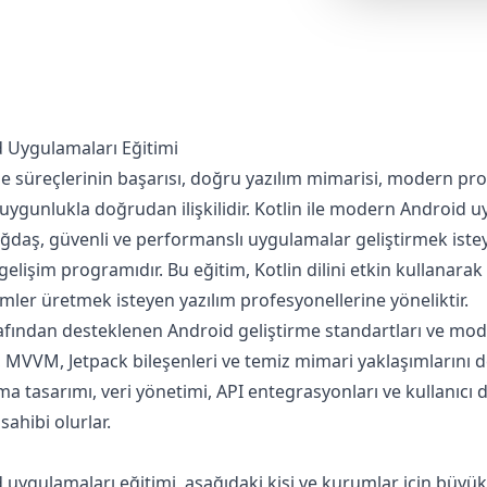
d Uygulamaları Eğitimi
e süreçlerinin başarısı, doğru yazılım mimarisi, modern pr
 uygunlukla doğrudan ilişkilidir. Kotlin ile modern Android u
aş, güvenli ve performanslı uygulamalar geliştirmek isteyen
elişim programıdır. Bu eğitim, Kotlin dilini etkin kullanarak 
mler üretmek isteyen yazılım profesyonellerine yöneliktir.
rafından desteklenen Android geliştirme standartları ve mo
 MVVM, Jetpack bileşenleri ve temiz mimari yaklaşımlarını deta
ma tasarımı, veri yönetimi, API entegrasyonları ve kullanıcı 
sahibi olurlar.
 uygulamaları eğitimi, aşağıdaki kişi ve kurumlar için büyü