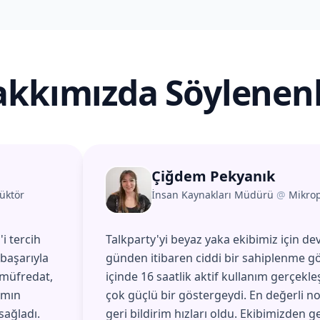
kkımızda Söylenen
Çiğdem Pekyanık
üktör
İnsan Kaynakları Müdürü
@
Mikro
i tercih
Talkparty'yi beyaz yaka ekibimiz için dev
başarıyla
günden itibaren ciddi bir sahiplenme gö
 müfredat,
içinde 16 saatlik aktif kullanım gerçekle
amın
çok güçlü bir göstergeydi. En değerli no
sağladı.
geri bildirim hızları oldu. Ekibimizden g