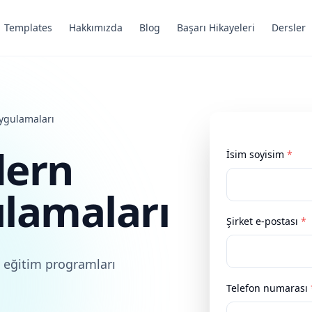
Templates
Hakkımızda
Blog
Başarı Hikayeleri
Dersler
Uygulamaları
dern
İsim soyisim
*
lamaları
Şirket e-postası
*
 eğitim programları
Telefon numarası