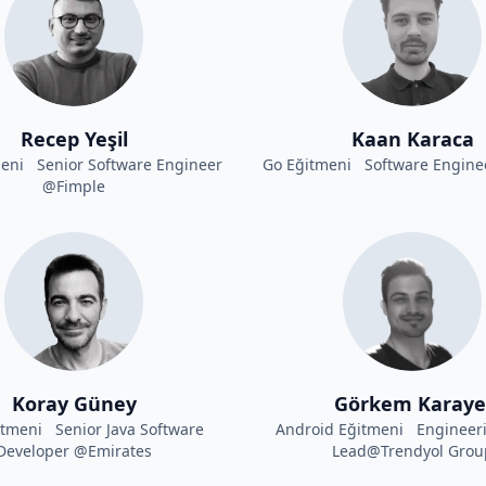
Recep Yeşil
Kaan Karaca
meni Senior Software Engineer
Go Eğitmeni Software Engine
@Fimple
Koray Güney
Görkem Karaye
itmeni Senior Java Software
Android Eğitmeni Engineer
Developer @Emirates
Lead@Trendyol Grou