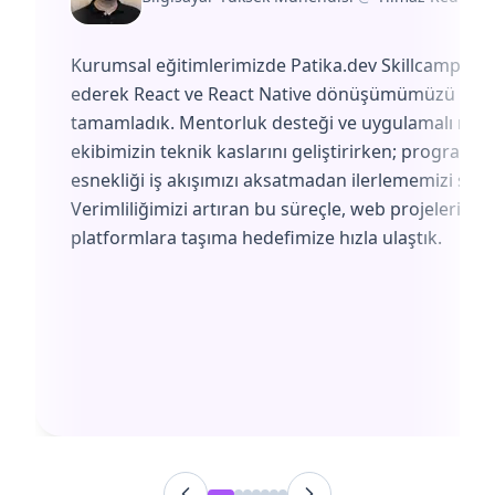
Kurumsal eğitimlerimizde Patika.dev Skillcamp'i te
ederek React ve React Native dönüşümümüzü başa
tamamladık. Mentorluk desteği ve uygulamalı müf
ekibimizin teknik kaslarını geliştirirken; programın
esnekliği iş akışımızı aksatmadan ilerlememizi sağl
Verimliliğimizi artıran bu süreçle, web projelerimiz
platformlara taşıma hedefimize hızla ulaştık.