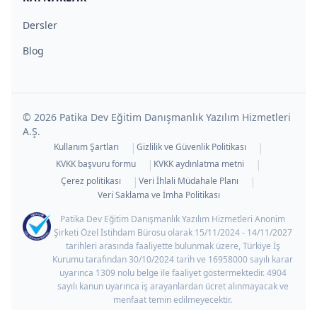
Dersler
Blog
©
2026
Patika Dev Eğitim Danışmanlık Yazılım Hizmetleri
A.Ş.
|
|
Kullanım Şartları
Gizlilik ve Güvenlik Politikası
|
|
KVKK başvuru formu
KVKK aydınlatma metni
|
|
Çerez politikası
Veri İhlali Müdahale Planı
Veri Saklama ve İmha Politikası
Patika Dev Eğitim Danışmanlık Yazılım Hizmetleri Anonim
Şirketi Özel İstihdam Bürosu olarak 15/11/2024 - 14/11/2027
tarihleri arasında faaliyette bulunmak üzere, Türkiye İş
Kurumu tarafından 30/10/2024 tarih ve 16958000 sayılı karar
uyarınca 1309 nolu belge ile faaliyet göstermektedir. 4904
sayılı kanun uyarınca iş arayanlardan ücret alınmayacak ve
menfaat temin edilmeyecektir.