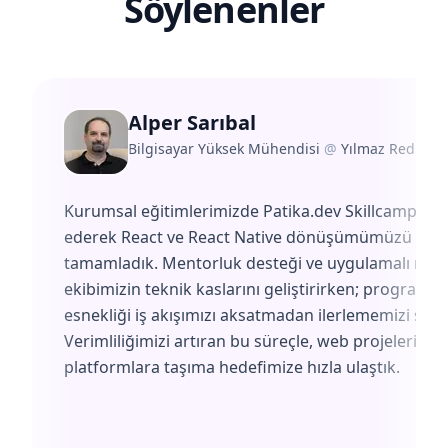
Söylenenler
Alper Sarıbal
Bilgisayar Yüksek Mühendisi
@
Yılmaz Redüktö
Kurumsal eğitimlerimizde Patika.dev Skillcamp'i te
ederek React ve React Native dönüşümümüzü başa
tamamladık. Mentorluk desteği ve uygulamalı müf
ekibimizin teknik kaslarını geliştirirken; programın
esnekliği iş akışımızı aksatmadan ilerlememizi sağl
Verimliliğimizi artıran bu süreçle, web projelerimiz
platformlara taşıma hedefimize hızla ulaştık.