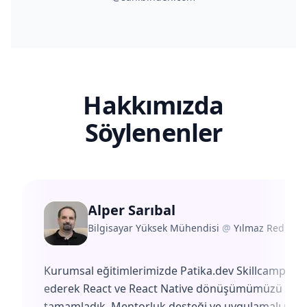
Hakkımızda
Söylenenler
Alper Sarıbal
Bilgisayar Yüksek Mühendisi
@
Yılmaz Redüktö
Kurumsal eğitimlerimizde Patika.dev Skillcamp'i te
ederek React ve React Native dönüşümümüzü başa
tamamladık. Mentorluk desteği ve uygulamalı müf