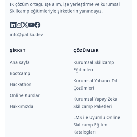
İK çözüm ortağı. İşe alım, işe yerleştirme ve kurumsal
Skillcamp eğitimleriyle şirketlerin yanındayız.
linkedin
instagram
x
youtube
facebook
info@patika.dev
ŞIRKET
ÇÖZÜMLER
Ana sayfa
Kurumsal Skillcamp
Eğitimleri
Bootcamp
Kurumsal Yabancı Dil
Hackathon
Çözümleri
Online Kurslar
Kurumsal Yapay Zeka
Hakkımızda
Skillcamp Paketleri
LMS ile Uyumlu Online
Skillcamp Eğitim
Katalogları