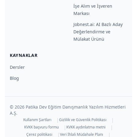
İşe Alım ve İşveren
Markası
Jobnest.ai: AI Bazlı Aday
Değerlendirme ve
Mülakat Ürünü
KAYNAKLAR
Dersler
Blog
©
2026
Patika Dev Eğitim Danışmanlık Yazılım Hizmetleri
A.Ş.
|
|
Kullanım Şartları
Gizlilik ve Güvenlik Politikası
|
|
KVKK başvuru formu
KVKK aydınlatma metni
|
|
Çerez politikası
Veri İhlali Müdahale Planı