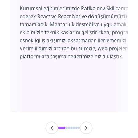
Kurumsal eğitimlerimizde Patika.dev Skillcamp'i te
ederek React ve React Native dönüşümümüzü başa
tamamladık. Mentorluk desteği ve uygulamalı müf
ekibimizin teknik kaslarını geliştirirken; programın
esnekliği iş akışımızı aksatmadan ilerlememizi sağl
Verimliliğimizi artıran bu süreçle, web projelerimiz
platformlara taşıma hedefimize hızla ulaştık.