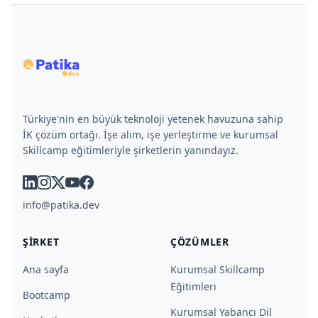
Türkiye'nin en büyük teknoloji yetenek havuzuna sahip
İK çözüm ortağı. İşe alım, işe yerleştirme ve kurumsal
Skillcamp eğitimleriyle şirketlerin yanındayız.
linkedin
instagram
x
youtube
facebook
info@patika.dev
ŞIRKET
ÇÖZÜMLER
Ana sayfa
Kurumsal Skillcamp
Eğitimleri
Bootcamp
Kurumsal Yabancı Dil