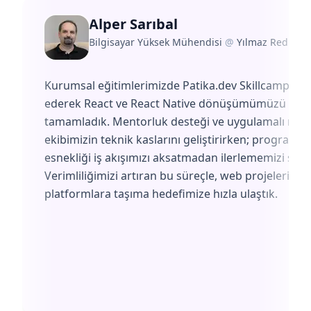
Alper Sarıbal
Bilgisayar Yüksek Mühendisi
@
Yılmaz Redüktö
Kurumsal eğitimlerimizde Patika.dev Skillcamp'i te
ederek React ve React Native dönüşümümüzü başa
tamamladık. Mentorluk desteği ve uygulamalı müf
ekibimizin teknik kaslarını geliştirirken; programın
esnekliği iş akışımızı aksatmadan ilerlememizi sağl
Verimliliğimizi artıran bu süreçle, web projelerimiz
platformlara taşıma hedefimize hızla ulaştık.