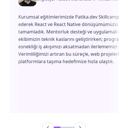
Kurumsal eğitimlerimizde Patika.dev Skillcamp'i te
ederek React ve React Native dönüşümümüzü başa
tamamladık. Mentorluk desteği ve uygulamalı müf
ekibimizin teknik kaslarını geliştirirken; programın
esnekliği iş akışımızı aksatmadan ilerlememizi sağl
Verimliliğimizi artıran bu süreçle, web projelerimiz
platformlara taşıma hedefimize hızla ulaştık.