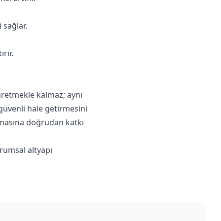
 sağlar.
rır.
öğretmekle kalmaz; aynı
 güvenli hale getirmesini
olmasına doğrudan katkı
urumsal altyapı