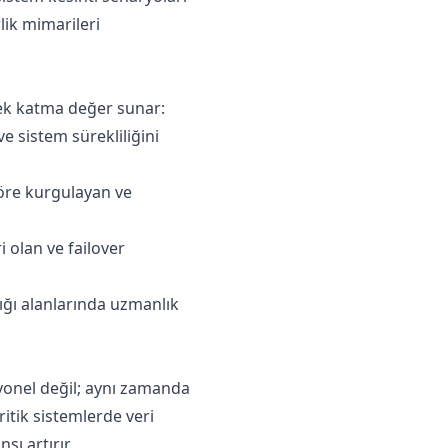
lik mimarileri
sek katma değer sunar:
ve sistem sürekliliğini
göre kurgulayan ve
i olan ve failover
lığı alanlarında uzmanlık
asyonel değil; aynı zamanda
kritik sistemlerde veri
ı artırır.