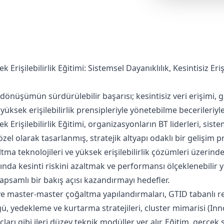
rişilebilirlik Eğitimi: Sistemsel Dayanıklılık, Kesintisiz Er
dönüşümün sürdürülebilir başarısı; kesintisiz veri erişimi, g
yüksek erişilebilirlik prensipleriyle yönetebilme becerileriyle
rişilebilirlik Eğitimi, organizasyonların BT liderleri, sistem
özel olarak tasarlanmış, stratejik altyapı odaklı bir gelişim p
ma teknolojileri ve yüksek erişilebilirlik çözümleri üzerinden
ında kesinti riskini azaltmak ve performansı ölçeklenebilir 
apsamlı bir bakış açısı kazandırmayı hedefler.
ve master-master çoğaltma yapılandırmaları, GTID tabanlı re
ğü, yedekleme ve kurtarma stratejileri, cluster mimarisi (In
çları gibi ileri düzey teknik modüller yer alır. Eğitim, gerçek