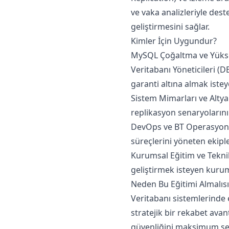
ve vaka analizleriyle dest
geliştirmesini sağlar.
Kimler İçin Uygundur?
MySQL Çoğaltma ve Yüksek 
Veritabanı Yöneticileri (D
garanti altına almak isteye
Sistem Mimarları ve Altya
replikasyon senaryolarını 
DevOps ve BT Operasyon Eki
süreçlerini yöneten ekiple
Kurumsal Eğitim ve Teknik
geliştirmek isteyen kurums
Neden Bu Eğitimi Almalısı
Veritabanı sistemlerinde e
stratejik bir rekabet avant
güvenliğini maksimum seviy