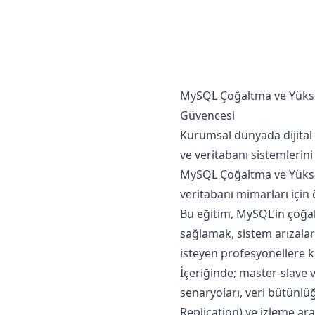
MySQL Çoğaltma ve Yüksek E
Güvencesi
Kurumsal dünyada dijital 
ve veritabanı sistemlerini 
MySQL Çoğaltma ve Yüksek E
veritabanı mimarları için 
Bu eğitim, MySQL’in çoğalt
sağlamak, sistem arızalar
isteyen profesyonellere k
İçeriğinde; master-slave 
senaryoları, veri bütünlü
Replication) ve izleme ara