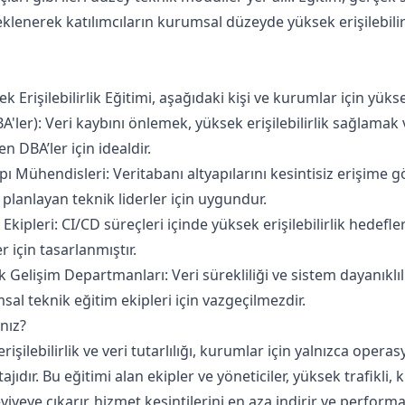
eklenerek katılımcıların kurumsal düzeyde yüksek erişilebilir
Erişilebilirlik Eğitimi, aşağıdaki kişi ve kurumlar için yük
BA'ler): Veri kaybını önlemek, yüksek erişilebilirlik sağlamak 
n DBA’ler için idealdir.
pı Mühendisleri: Veritabanı altyapılarını kesintisiz erişime 
planlayan teknik liderler için uygundur.
pleri: CI/CD süreçleri içinde yüksek erişilebilirlik hedefler
r için tasarlanmıştır.
 Gelişim Departmanları: Veri sürekliliği ve sistem dayanıklı
al teknik eğitim ekipleri için vazgeçilmezdir.
nız?
rişilebilirlik ve veri tutarlılığı, kurumlar için yalnızca oper
ajıdır. Bu eğitimi alan ekipler ve yöneticiler, yüksek trafikli, 
eye çıkarır, hizmet kesintilerini en aza indirir ve performans