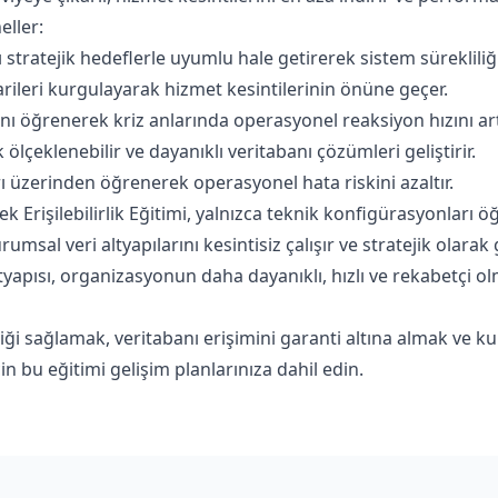
eller:
stratejik hedeflerle uyumlu hale getirerek sistem sürekliliği
arileri kurgulayarak hizmet kesintilerinin önüne geçer.
nı öğrenerek kriz anlarında operasyonel reaksiyon hızını artı
 ölçeklenebilir ve dayanıklı veritabanı çözümleri geliştirir.
 üzerinden öğrenerek operasyonel hata riskini azaltır.
Erişilebilirlik Eğitimi, yalnızca teknik konfigürasyonları 
umsal veri altyapılarını kesintisiz çalışır ve stratejik olarak
altyapısı, organizasyonun daha dayanıklı, hızlı ve rekabetçi 
liği sağlamak, veritabanı erişimini garanti altına almak ve k
in bu eğitimi gelişim planlarınıza dahil edin.