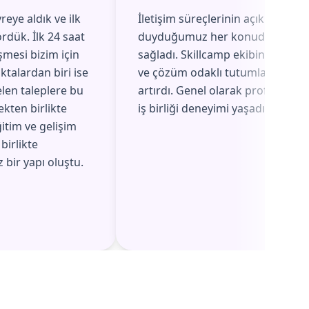
reye aldık ve ilk
İletişim süreçlerinin açık ve düzen
rdük. İlk 24 saat
duyduğumuz her konuda hızlı ge
şmesi bizim için
sağladı. Skillcamp ekibinin geri b
ktalardan biri ise
ve çözüm odaklı tutumları, aldığı
elen taleplere bu
artırdı. Genel olarak profesyonel,
ekten birlikte
iş birliği deneyimi yaşadık.
itim ve gelişim
 birlikte
 bir yapı oluştu.