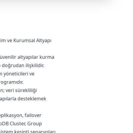
işim ve Kurumsal Altyapı
üvenilir altyapılar kurma
 doğrudan ilişkilidir.
 yöneticileri ve
rogramıdır.
; veri sürekliliği
yapılarla desteklemek
plikasyon, failover
noDB Cluster, Group
 sistem kesinti senaryoları