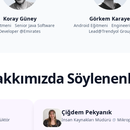
Koray Güney
Görkem Karaye
itmeni Senior Java Software
Android Eğitmeni Engineer
Developer @Emirates
Lead@Trendyol Grou
kkımızda Söylenen
Çiğdem Pekyanık
üktör
İnsan Kaynakları Müdürü
@
Mikro