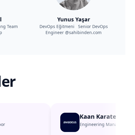
l
Yunus Yaşar
ing Team
DevOps Eğitmeni Senior DevOps
p
Engineer @sahibinden.com
ler
Kaan Karatepe
por
Engineering Manager
@
A