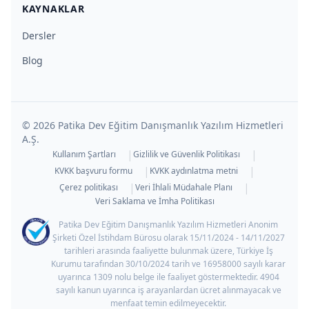
KAYNAKLAR
Dersler
Blog
©
2026
Patika Dev Eğitim Danışmanlık Yazılım Hizmetleri
A.Ş.
|
|
Kullanım Şartları
Gizlilik ve Güvenlik Politikası
|
|
KVKK başvuru formu
KVKK aydınlatma metni
|
|
Çerez politikası
Veri İhlali Müdahale Planı
Veri Saklama ve İmha Politikası
Patika Dev Eğitim Danışmanlık Yazılım Hizmetleri Anonim
Şirketi Özel İstihdam Bürosu olarak 15/11/2024 - 14/11/2027
tarihleri arasında faaliyette bulunmak üzere, Türkiye İş
Kurumu tarafından 30/10/2024 tarih ve 16958000 sayılı karar
uyarınca 1309 nolu belge ile faaliyet göstermektedir. 4904
sayılı kanun uyarınca iş arayanlardan ücret alınmayacak ve
menfaat temin edilmeyecektir.