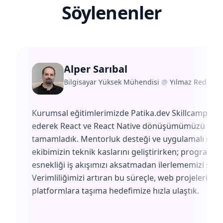
Söylenenler
Alper Sarıbal
Bilgisayar Yüksek Mühendisi
@
Yılmaz Redüktö
Kurumsal eğitimlerimizde Patika.dev Skillcamp'i te
ederek React ve React Native dönüşümümüzü başa
tamamladık. Mentorluk desteği ve uygulamalı müf
ekibimizin teknik kaslarını geliştirirken; programın
esnekliği iş akışımızı aksatmadan ilerlememizi sağl
Verimliliğimizi artıran bu süreçle, web projelerimiz
platformlara taşıma hedefimize hızla ulaştık.