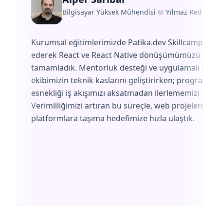
Bilgisayar Yüksek Mühendisi
@
Yılmaz Redüktö
Kurumsal eğitimlerimizde Patika.dev Skillcamp'i te
ederek React ve React Native dönüşümümüzü başa
tamamladık. Mentorluk desteği ve uygulamalı müf
ekibimizin teknik kaslarını geliştirirken; programın
esnekliği iş akışımızı aksatmadan ilerlememizi sağl
Verimliliğimizi artıran bu süreçle, web projelerimiz
platformlara taşıma hedefimize hızla ulaştık.