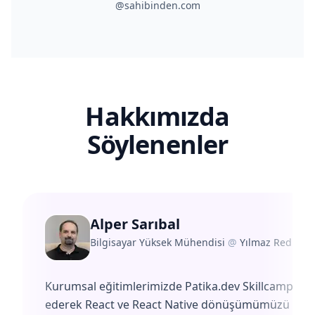
@sahibinden.com
Hakkımızda
Söylenenler
Alper Sarıbal
Bilgisayar Yüksek Mühendisi
@
Yılmaz Redüktö
Kurumsal eğitimlerimizde Patika.dev Skillcamp'i te
ederek React ve React Native dönüşümümüzü başa