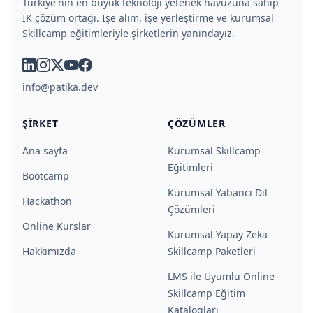
Türkiye'nin en büyük teknoloji yetenek havuzuna sahip
İK çözüm ortağı. İşe alım, işe yerleştirme ve kurumsal
Skillcamp eğitimleriyle şirketlerin yanındayız.
linkedin
instagram
x
youtube
facebook
info@patika.dev
ŞIRKET
ÇÖZÜMLER
Ana sayfa
Kurumsal Skillcamp
Eğitimleri
Bootcamp
Kurumsal Yabancı Dil
Hackathon
Çözümleri
Online Kurslar
Kurumsal Yapay Zeka
Hakkımızda
Skillcamp Paketleri
LMS ile Uyumlu Online
Skillcamp Eğitim
Katalogları