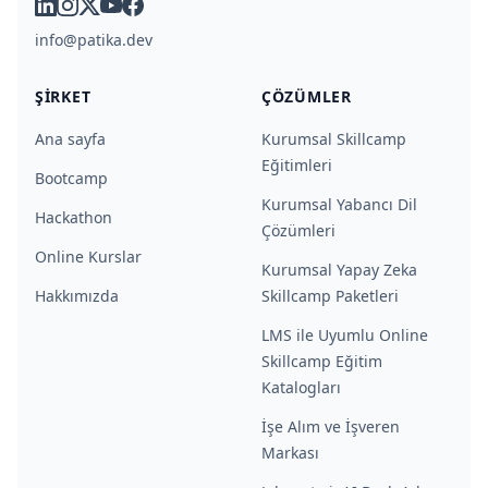
linkedin
instagram
x
youtube
facebook
info@patika.dev
ŞIRKET
ÇÖZÜMLER
Ana sayfa
Kurumsal Skillcamp
Eğitimleri
Bootcamp
Kurumsal Yabancı Dil
Hackathon
Çözümleri
Online Kurslar
Kurumsal Yapay Zeka
Hakkımızda
Skillcamp Paketleri
LMS ile Uyumlu Online
Skillcamp Eğitim
Katalogları
İşe Alım ve İşveren
Markası