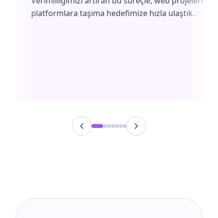
Verimliliğimizi artıran bu süreçle, web projelerimiz
platformlara taşıma hedefimize hızla ulaştık.