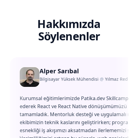
Hakkımızda
Söylenenler
Alper Sarıbal
Bilgisayar Yüksek Mühendisi
@
Yılmaz Redüktö
Kurumsal eğitimlerimizde Patika.dev Skillcamp'i te
ederek React ve React Native dönüşümümüzü başa
tamamladık. Mentorluk desteği ve uygulamalı müf
ekibimizin teknik kaslarını geliştirirken; programın
esnekliği iş akışımızı aksatmadan ilerlememizi sağl