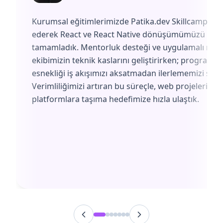
Kurumsal eğitimlerimizde Patika.dev Skillcamp'i te
ederek React ve React Native dönüşümümüzü başa
tamamladık. Mentorluk desteği ve uygulamalı müf
ekibimizin teknik kaslarını geliştirirken; programın
esnekliği iş akışımızı aksatmadan ilerlememizi sağl
Verimliliğimizi artıran bu süreçle, web projelerimiz
platformlara taşıma hedefimize hızla ulaştık.