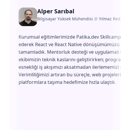
Alper Sarıbal
Bilgisayar Yüksek Mühendisi
@
Yılmaz Redüktö
Kurumsal eğitimlerimizde Patika.dev Skillcamp'i te
ederek React ve React Native dönüşümümüzü başa
tamamladık. Mentorluk desteği ve uygulamalı müf
ekibimizin teknik kaslarını geliştirirken; programın
esnekliği iş akışımızı aksatmadan ilerlememizi sağl
Verimliliğimizi artıran bu süreçle, web projelerimiz
platformlara taşıma hedefimize hızla ulaştık.