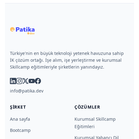
Türkiye'nin en büyük teknoloji yetenek havuzuna sahip
İK çözüm ortağı. İşe alım, işe yerleştirme ve kurumsal
Skillcamp eğitimleriyle şirketlerin yanındayız.
linkedin
instagram
x
youtube
facebook
info@patika.dev
ŞIRKET
ÇÖZÜMLER
Ana sayfa
Kurumsal Skillcamp
Eğitimleri
Bootcamp
Kurumsal Yabancı Dil