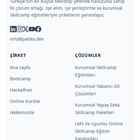
Türkiye'nin en büyük teknoloji yetenek havuzuna sahip
İK çözüm ortağı. İşe alım, işe yerleştirme ve kurumsal
Skillcamp eğitimleriyle şirketlerin yanındayız.
linkedin
instagram
x
youtube
facebook
info@patika.dev
ŞIRKET
ÇÖZÜMLER
Ana sayfa
Kurumsal Skillcamp
Eğitimleri
Bootcamp
Kurumsal Yabancı Dil
Hackathon
Çözümleri
Online Kurslar
Kurumsal Yapay Zeka
Hakkımızda
Skillcamp Paketleri
LMS ile Uyumlu Online
Skillcamp Eğitim
Katalogları