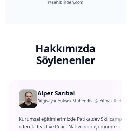
@sahibinden.com
Hakkımızda
Söylenenler
Alper Sarıbal
Bilgisayar Yüksek Mühendisi
@
Yılmaz Redüktö
Kurumsal eğitimlerimizde Patika.dev Skillcamp'i te
ederek React ve React Native dönüşümümüzü başa