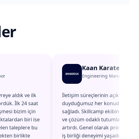
ler
Kaan Karatepe
por
Engineering Manager
@
A
reye aldık ve ilk
İletişim süreçlerinin açık ve düzen
rdük. İlk 24 saat
duyduğumuz her konuda hızlı ge
şmesi bizim için
sağladı. Skillcamp ekibinin geri b
ktalardan biri ise
ve çözüm odaklı tutumları, aldığı
elen taleplere bu
artırdı. Genel olarak profesyonel,
ekten birlikte
iş birliği deneyimi yaşadık.