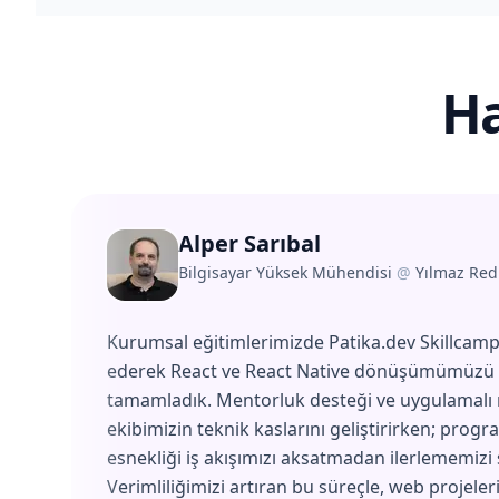
Ha
Alper Sarıbal
Bilgisayar Yüksek Mühendisi
@
Yılmaz Red
Kurumsal eğitimlerimizde Patika.dev Skillcamp'
ederek React ve React Native dönüşümümüzü 
tamamladık. Mentorluk desteği ve uygulamalı
ekibimizin teknik kaslarını geliştirirken; progr
esnekliği iş akışımızı aksatmadan ilerlememizi 
Verimliliğimizi artıran bu süreçle, web projeler