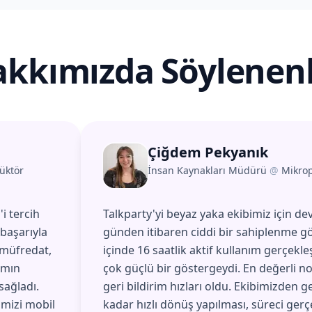
kkımızda Söylenen
Çiğdem Pekyanık
üktör
İnsan Kaynakları Müdürü
@
Mikro
i tercih
Talkparty'yi beyaz yaka ekibimiz için dev
başarıyla
günden itibaren ciddi bir sahiplenme gö
 müfredat,
içinde 16 saatlik aktif kullanım gerçekle
amın
çok güçlü bir göstergeydi. En değerli no
sağladı.
geri bildirim hızları oldu. Ekibimizden g
imizi mobil
kadar hızlı dönüş yapılması, süreci gerç