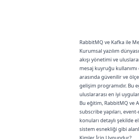
RabbitMQ ve Kafka ile Me
Kurumsal yazılım dünyasın
akışı yönetimi ve uluslar
mesaj kuyruğu kullanımı e
arasında güvenilir ve ölç
gelişim programıdır. Bu eğ
uluslararası en iyi uygul
Bu eğitim, RabbitMQ ve A
subscribe yapıları, event
konuları detaylı şekilde ele
sistem esnekliği gibi alanl
Kimler İçin Uygundur?