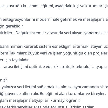
saj kuyruğu kullanımı eğitimi, aşağıdaki kişi ve kurumlar i
m entegrasyonlarını modern hale getirmek ve mesajlaşma a
in gereklidir.
icileri: Dağıtık sistemler arasında veri akışını yönetmek istey
abanlı mimari kurarak sistem esnekliğini artırmak isteyen uzm
form Takımları: Büyük veri ve işlem yoğunluğu olan projelerd
 için faydalıdır.
ler arası iletişimi optimize ederek stratejik teknoloji altyapı
nız?
 yalnızca veri iletimi sağlamakla kalmaz; aynı zamanda sistem
iği güvence altına alır. Bu eğitimi alan kurumlar ve bireyler:
ğlam mesajlaşma altyapıları kurmayı öğrenir.
k farklı servisler arasında sorunsuz iletişim sağlar.