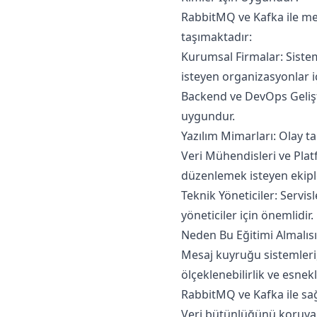
RabbitMQ ve Kafka ile me
taşımaktadır:
Kurumsal Firmalar: Siste
isteyen organizasyonlar iç
Backend ve DevOps Geliştir
uygundur.
Yazılım Mimarları: Olay t
Veri Mühendisleri ve Plat
düzenlemek isteyen ekipler
Teknik Yöneticiler: Servis
yöneticiler için önemlidir.
Neden Bu Eğitimi Almalısı
Mesaj kuyruğu sistemleri,
ölçeklenebilirlik ve esnekl
RabbitMQ ve Kafka ile sa
Veri bütünlüğünü koruyara