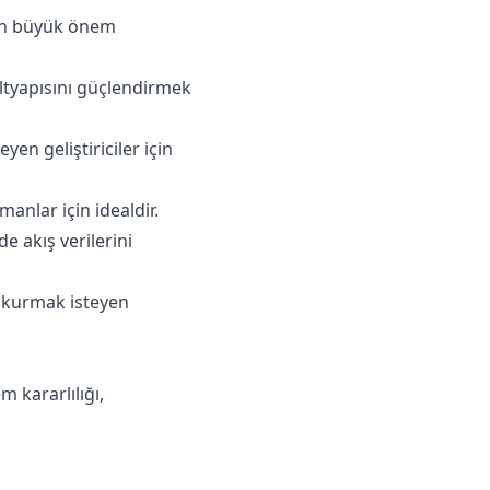
çin büyük önem
ltyapısını güçlendirmek
en geliştiriciler için
anlar için idealdir.
e akış verilerini
sı kurmak isteyen
 kararlılığı,