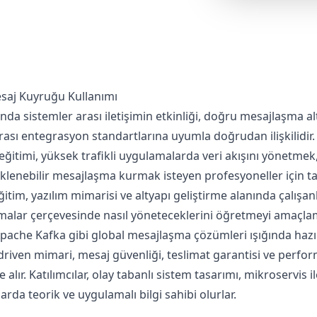
saj Kuyruğu Kullanımı
da sistemler arası iletişimin etkinliği, doğru mesajlaşma alt
arası entegrasyon standartlarına uyumla doğrudan ilişkilidir
ğitimi, yüksek trafikli uygulamalarda veri akışını yönetmek, 
eklenebilir mesajlaşma kurmak isteyen profesyoneller için t
itim, yazılım mimarisi ve altyapı geliştirme alanında çalışan
amalar çerçevesinde nasıl yöneteceklerini öğretmeyi amaçla
pache Kafka gibi global mesajlaşma çözümleri ışığında hazı
-driven mimari, mesaj güvenliği, teslimat garantisi ve perf
 alır. Katılımcılar, olay tabanlı sistem tasarımı, mikroservis ile
arda teorik ve uygulamalı bilgi sahibi olurlar.