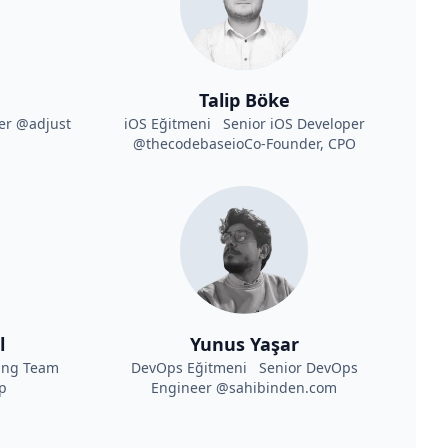
Talip Böke
er @adjust
iOS Eğitmeni Senior iOS Developer
@thecodebaseioCo-Founder, CPO
l
Yunus Yaşar
ing Team
DevOps Eğitmeni Senior DevOps
p
Engineer @sahibinden.com