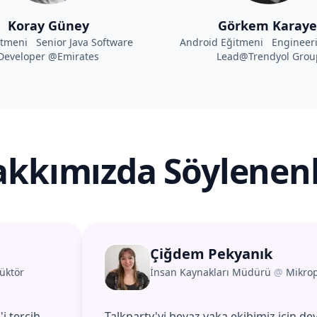
Koray Güney
Görkem Karaye
itmeni Senior Java Software
Android Eğitmeni Engineer
Developer @Emirates
Lead@Trendyol Grou
kkımızda Söylenen
Çiğdem Pekyanık
üktör
İnsan Kaynakları Müdürü
@
Mikro
i tercih
Talkparty'yi beyaz yaka ekibimiz için dev