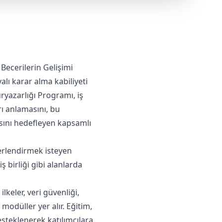
Becerilerin Gelişimi
lı karar alma kabiliyeti
ryazarlığı Programı, iş
ı anlamasını, bu
masını hedefleyen kapsamlı
erlendirmek isteyen
iş birliği gibi alanlarda
lkeler, veri güvenliği,
odüller yer alır. Eğitim,
steklenerek katılımcılara