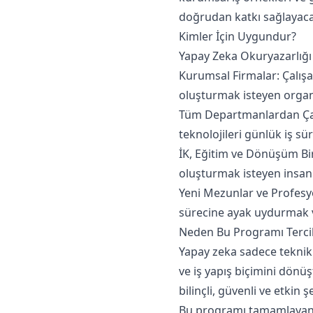
doğrudan katkı sağlayacak
Kimler İçin Uygundur?
Yapay Zeka Okuryazarlığı 
Kurumsal Firmalar: Çalışan
oluşturmak isteyen organi
Tüm Departmanlardan Çalı
teknolojileri günlük iş sü
İK, Eğitim ve Dönüşüm Bir
oluşturmak isteyen insan 
Yeni Mezunlar ve Profesyo
sürecine ayak uydurmak ve
Neden Bu Programı Tercih
Yapay zeka sadece teknik b
ve iş yapış biçimini dönüş
bilinçli, güvenli ve etkin ş
Bu programı tamamlayan 