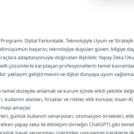
rogramı: Dijital Farkındalık, Teknolojiyle Uyum ve Stratejik 
dönüşümün başarısı; teknolojiye duyulan güven, bilgiye daya
 araçlara adaptasyonuyla doğrudan ilişkilidir. Yapay Zeka Oku
elli çözümlerle karşılaşan profesyonellerin temel kavramlar
li bir yaklaşım geliştirmesini ve dijital dünyaya uyum sağla
 temel düzeyde anlamak ve kurum içinde etkili şekilde değ
, kullanım alanları, fırsatlar ve riskler, etik konular, insan-AI 
rmayı amaçlar.
leri, günlük kullanım senaryoları, otomasyon örnekleri, etik i
etken yapay zeka ile etkileşim (örneğin ChatGPT) gibi temel m
günlük hayat senaryoları üzerinden uygulamalı içeriklerle de