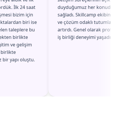
rdük. İlk 24 saat
duyduğumuz her konuda hızlı ge
şmesi bizim için
sağladı. Skillcamp ekibinin geri b
ktalardan biri ise
ve çözüm odaklı tutumları, aldığı
elen taleplere bu
artırdı. Genel olarak profesyonel,
ekten birlikte
iş birliği deneyimi yaşadık.
itim ve gelişim
 birlikte
 bir yapı oluştu.