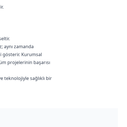
r.
ltir.
az; aynı zamanda
ni gösterir. Kurumsal
üm projelerinin başarısı
teknolojiyle sağlıklı bir