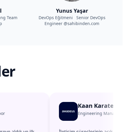
l
Yunus Yaşar
ing Team
DevOps Eğitmeni Senior DevOps
p
Engineer @sahibinden.com
ler
Kaan Karatepe
por
Engineering Manager
@
A
reye aldık ve ilk
İletişim süreçlerinin açık ve düzen