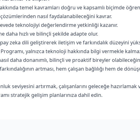
 hakkında temel kavramları doğru ve kapsamlı biçimde öğreni
 çözümlerinden nasıl faydalanabileceğini kavrar.
çevede teknolojiyi değerlendirme yetkinliği kazanır.
e daha hızlı ve bilinçli şekilde adapte olur.
y zeka dili geliştirerek iletişim ve farkındalık düzeyini yükse
 Programı, yalnızca teknoloji hakkında bilgi vermekle kalm
nasıl daha donanımlı, bilinçli ve proaktif bireyler olabileceği
 farkındalığının artması, hem çalışan bağlılığı hem de dönüş
uk seviyesini artırmak, çalışanlarını geleceğe hazırlamak ve 
mı stratejik gelişim planlarınıza dahil edin.