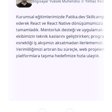
Bilgisayar Yüksek Mühendisi
@
Yılmaz Redüktö
Kurumsal eğitimlerimizde Patika.dev Skillcamp'i te
ederek React ve React Native dönüşümümüzü başa
tamamladık. Mentorluk desteği ve uygulamalı müf
ekibimizin teknik kaslarını geliştirirken; programın
esnekliği iş akışımızı aksatmadan ilerlememizi sağl
Verimliliğimizi artıran bu süreçle, web projelerimiz
platformlara taşıma hedefimize hızla ulaştık.