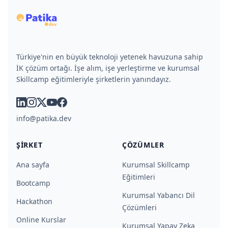
Türkiye'nin en büyük teknoloji yetenek havuzuna sahip
İK çözüm ortağı. İşe alım, işe yerleştirme ve kurumsal
Skillcamp eğitimleriyle şirketlerin yanındayız.
linkedin
instagram
x
youtube
facebook
info@patika.dev
ŞIRKET
ÇÖZÜMLER
Ana sayfa
Kurumsal Skillcamp
Eğitimleri
Bootcamp
Kurumsal Yabancı Dil
Hackathon
Çözümleri
Online Kurslar
Kurumsal Yapay Zeka