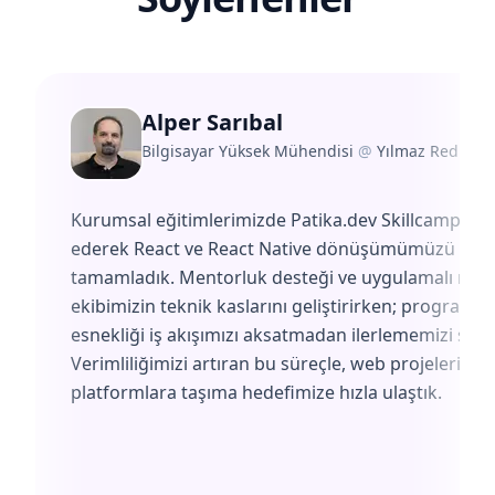
Alper Sarıbal
Bilgisayar Yüksek Mühendisi
@
Yılmaz Redüktö
Kurumsal eğitimlerimizde Patika.dev Skillcamp'i te
ederek React ve React Native dönüşümümüzü başa
tamamladık. Mentorluk desteği ve uygulamalı müf
ekibimizin teknik kaslarını geliştirirken; programın
esnekliği iş akışımızı aksatmadan ilerlememizi sağl
Verimliliğimizi artıran bu süreçle, web projelerimiz
platformlara taşıma hedefimize hızla ulaştık.