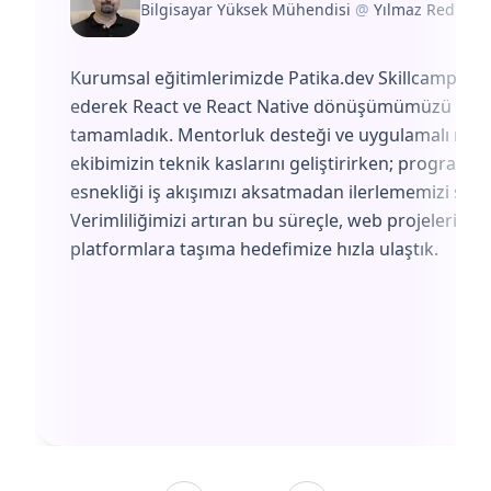
Bilgisayar Yüksek Mühendisi
@
Yılmaz Redüktö
Kurumsal eğitimlerimizde Patika.dev Skillcamp'i te
ederek React ve React Native dönüşümümüzü başa
tamamladık. Mentorluk desteği ve uygulamalı müf
ekibimizin teknik kaslarını geliştirirken; programın
esnekliği iş akışımızı aksatmadan ilerlememizi sağl
Verimliliğimizi artıran bu süreçle, web projelerimiz
platformlara taşıma hedefimize hızla ulaştık.