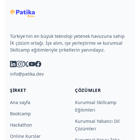
Türkiye'nin en büyük teknoloji yetenek havuzuna sahip
İK çözüm ortağı. İşe alım, işe yerleştirme ve kurumsal
Skillcamp eğitimleriyle şirketlerin yanındayız.
linkedin
instagram
x
youtube
facebook
info@patika.dev
ŞIRKET
ÇÖZÜMLER
Ana sayfa
Kurumsal Skillcamp
Eğitimleri
Bootcamp
Kurumsal Yabancı Dil
Hackathon
Çözümleri
Online Kurslar
Kurumsal Yapay Zeka