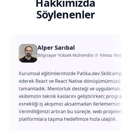
Hakkımızda
Söylenenler
Alper Sarıbal
Bilgisayar Yüksek Mühendisi
@
Yılmaz Redüktö
Kurumsal eğitimlerimizde Patika.dev Skillcamp'i te
ederek React ve React Native dönüşümümüzü başa
tamamladık. Mentorluk desteği ve uygulamalı müf
ekibimizin teknik kaslarını geliştirirken; programın
esnekliği iş akışımızı aksatmadan ilerlememizi sağl
Verimliliğimizi artıran bu süreçle, web projelerimiz
platformlara taşıma hedefimize hızla ulaştık.