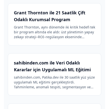
başarı hikayesi.
Grant Thornton ile 21 Saatlik Çift
Odaklı Kurumsal Program
Grant Thornton, aynı dönemde iki kritik hedefi tek
bir program altında ele aldı: üst yönetimin yapay
zekayı strateji–ROI–regülasyon ekseninde
değerlendirebilmesi ve yazılım ekibinin kod
kalitesi–güvenliğinin güçlendirilmesi.
sahibinden.com ile Veri Odaklı
Kararlar için Uygulamalı ML Eğitimi
sahibinden.com, Patika.dev ile 30 saatlik yüz yüze
uygulamalı ML eğitimi gerçekleştirdi.
Tahminleme, anomali tespiti, segmentasyon ve
MLOps odağındaki program 4,8/5 memnuniyet
skoru elde etti.