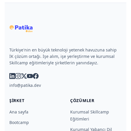
Türkiye'nin en büyük teknoloji yetenek havuzuna sahip
İK çözüm ortağı. İşe alım, işe yerleştirme ve kurumsal
Skillcamp eğitimleriyle şirketlerin yanındayız.
linkedin
instagram
x
youtube
facebook
info@patika.dev
ŞIRKET
ÇÖZÜMLER
Ana sayfa
Kurumsal Skillcamp
Eğitimleri
Bootcamp
Kurumsal Yabancı Dil