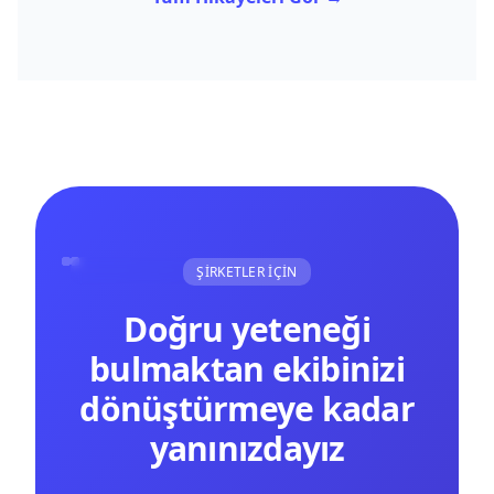
ŞİRKETLER İÇİN
Doğru yeteneği
bulmaktan ekibinizi
dönüştürmeye kadar
yanınızdayız