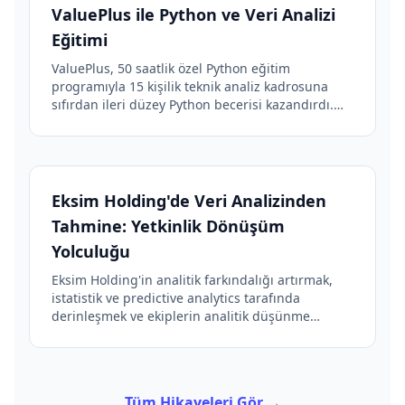
ValuePlus ile Python ve Veri Analizi
Eğitimi
ValuePlus, 50 saatlik özel Python eğitim
programıyla 15 kişilik teknik analiz kadrosuna
sıfırdan ileri düzey Python becerisi kazandırdı.
Süreç otomasyonu sayesinde veri analiz
verimliliğinde ciddi artış sağlandı.
Eksim Holding'de Veri Analizinden
Tahmine: Yetkinlik Dönüşüm
Yolculuğu
Eksim Holding'in analitik farkındalığı artırmak,
istatistik ve predictive analytics tarafında
derinleşmek ve ekiplerin analitik düşünme
biçimini güçlendirmek için tasarlanan 24 saatlik
hibrit programın başarı hikayesi.
Tüm Hikayeleri Gör →