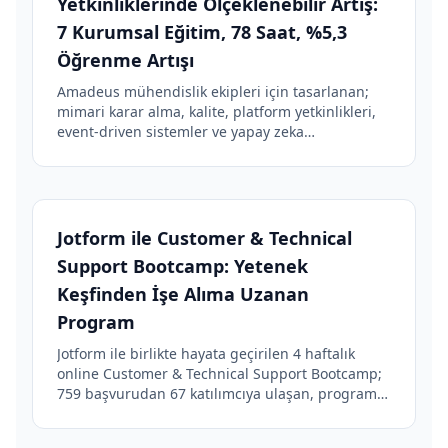
Yetkinliklerinde Ölçeklenebilir Artış:
7 Kurumsal Eğitim, 78 Saat, %5,3
Öğrenme Artışı
Amadeus mühendislik ekipleri için tasarlanan;
mimari karar alma, kalite, platform yetkinlikleri,
event-driven sistemler ve yapay zeka
başlıklarında ortak standart oluşturan, 7 eğitim
ve 78 saatlik yüz yüze kurumsal programın başarı
hikayesi.
Jotform ile Customer & Technical
Support Bootcamp: Yetenek
Keşfinden İşe Alıma Uzanan
Program
Jotform ile birlikte hayata geçirilen 4 haftalık
online Customer & Technical Support Bootcamp;
759 başvurudan 67 katılımcıya ulaşan, program
sonunda 24 yeni işe alımla sonuçlanan kapsamlı
bir yetenek keşfi ve geliştirme programının