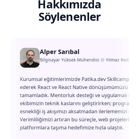
Hakkımızda
Söylenenler
Alper Sarıbal
Bilgisayar Yüksek Mühendisi
@
Yılmaz Redüktö
Kurumsal eğitimlerimizde Patika.dev Skillcamp'i te
ederek React ve React Native dönüşümümüzü başa
tamamladık. Mentorluk desteği ve uygulamalı müf
ekibimizin teknik kaslarını geliştirirken; programın
esnekliği iş akışımızı aksatmadan ilerlememizi sağl
Verimliliğimizi artıran bu süreçle, web projelerimiz
platformlara taşıma hedefimize hızla ulaştık.