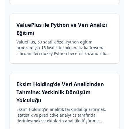
skoru elde etti.
ValuePlus ile Python ve Veri Analizi
Eğitimi
ValuePlus, 50 saatlik özel Python eğitim
programıyla 15 kişilik teknik analiz kadrosuna
sıfırdan ileri düzey Python becerisi kazandırdı.
Süreç otomasyonu sayesinde veri analiz
verimliliğinde ciddi artış sağlandı.
Eksim Holding'de Veri Analizinden
Tahmine: Yetkinlik Dönüşüm
Yolculuğu
Eksim Holding'in analitik farkındalığı artırmak,
istatistik ve predictive analytics tarafında
derinleşmek ve ekiplerin analitik düşünme
biçimini güçlendirmek için tasarlanan 24 saatlik