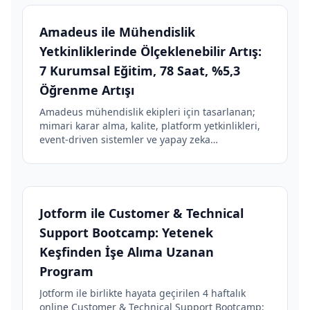
Amadeus ile Mühendislik
Yetkinliklerinde Ölçeklenebilir Artış:
7 Kurumsal Eğitim, 78 Saat, %5,3
Öğrenme Artışı
Amadeus mühendislik ekipleri için tasarlanan;
mimari karar alma, kalite, platform yetkinlikleri,
event-driven sistemler ve yapay zeka
başlıklarında ortak standart oluşturan, 7 eğitim
ve 78 saatlik yüz yüze kurumsal programın başarı
hikayesi.
Jotform ile Customer & Technical
Support Bootcamp: Yetenek
Keşfinden İşe Alıma Uzanan
Program
Jotform ile birlikte hayata geçirilen 4 haftalık
online Customer & Technical Support Bootcamp;