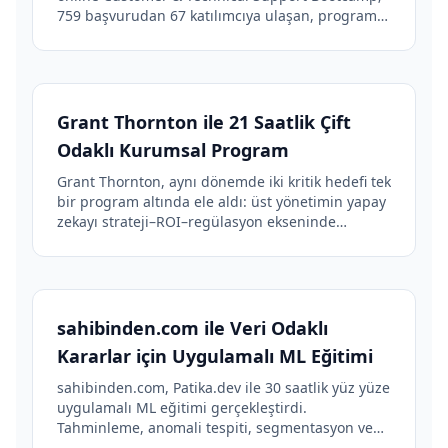
759 başvurudan 67 katılımcıya ulaşan, program
sonunda 24 yeni işe alımla sonuçlanan kapsamlı
bir yetenek keşfi ve geliştirme programının
başarı hikayesi.
Grant Thornton ile 21 Saatlik Çift
Odaklı Kurumsal Program
Grant Thornton, aynı dönemde iki kritik hedefi tek
bir program altında ele aldı: üst yönetimin yapay
zekayı strateji–ROI–regülasyon ekseninde
değerlendirebilmesi ve yazılım ekibinin kod
kalitesi–güvenliğinin güçlendirilmesi.
sahibinden.com ile Veri Odaklı
Kararlar için Uygulamalı ML Eğitimi
sahibinden.com, Patika.dev ile 30 saatlik yüz yüze
uygulamalı ML eğitimi gerçekleştirdi.
Tahminleme, anomali tespiti, segmentasyon ve
MLOps odağındaki program 4,8/5 memnuniyet