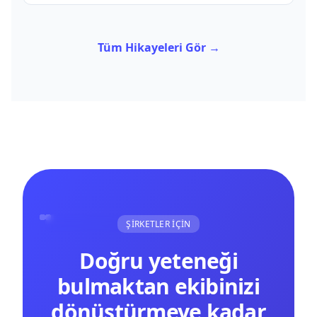
hibrit programın başarı hikayesi.
Tüm Hikayeleri Gör →
ŞİRKETLER İÇİN
Doğru yeteneği
bulmaktan ekibinizi
dönüştürmeye kadar